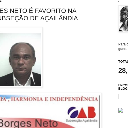
2
.
ES NETO É FAVORITO NA
UBSEÇÃO DE AÇAILÂNDIA.
Para c
guerra
TOTAL
28
ENCO
BLOG