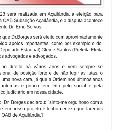
23 será realizada em Açailândia a eleição para
da OAB Subseção Açailândia, e a disputa acontece
ente Dr. Erno Sorvos.
 é que Dr.Borges será eleito com aproximadamente
bido apoios importantes, como por exemplo o do
Deputado Estadual),Gleide Santos (Prefeita Eleita
tros advogados e advogados.
o no direito há vários anos e vem sempre se
ional de posição forte e de não fugir as lutas, o
a uma nova cara,
já que a Ordem nos últimos anos
 internas e pouco tem feito pelo social e pela
iço judiciário em nossa cidade.
, Dr. Borges declarou: "sinto-me orgulhoso com a
e em nosso projeto e tenho certeza que faremos
a OAB de Açailândia”!