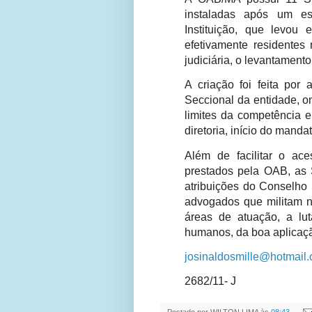
instaladas após um est
Instituição, que levo
efetivamente residentes 
judiciária, o levantament
A criação foi feita por
Seccional da entidade, on
limites da competência e
diretoria, início do mandat
Além de facilitar o ac
prestados pela OAB, as
atribuições do Conselho
advogados que militam n
áreas de atuação, a lut
humanos, da boa aplicação
josinaldosmille@hotmail
2682/11- J
Postado por
WILTON LIMA
às
08:43