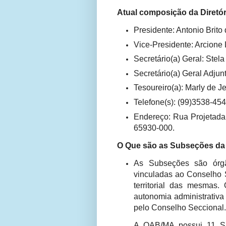
Atual composição da Diretó
Presidente: Antonio Brito
Vice-Presidente: Arcion
Secretário(a) Geral: Stel
Secretário(a) Geral Adjun
Tesoureiro(a): Marly de J
Telefone(s): (99)3538-45
Endereço: Rua Projetada,
65930-000.
O Que são as Subseções da
As Subseções são órg
vinculadas ao Conselho S
territorial das mesmas
autonomia administrativa
pelo Conselho Seccional.
A OAB/MA possui 11 Su