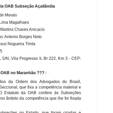
ria OAB Subseção Açailândia
 de Morais
e Lima Magalhaes
a Martins Chaves Anicacio
to: Antonio Borges Neto
esus Nogueira Trinta
45
 S/N, Vila Progresso Ii, Br 222, Km 3 -
CEP:
 OAB no Maranhão ??? :
ãos da Ordem dos Advogados do Brasil,
eccional, que fixa a competência material e
. O Estatuto da OAB confere às Subseções
 no âmbito da competência que lhe foi fixada
bseções no Estado, que foram criadas e