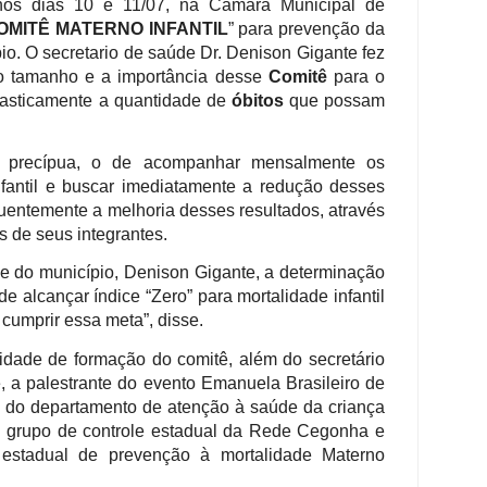
nos dias 10 e 11/07, na Câmara Municipal de
OMITÊ MATERNO INFANTIL
” para prevenção da
pio. O secretario de saúde Dr. Denison Gigante fez
 o tamanho e a importância desse
Comitê
para o
drasticamente a quantidade de
óbitos
que possam
 precípua, o de acompanhar mensalmente os
nfantil e buscar imediatamente a redução desses
uentemente a melhoria desses resultados, através
es de seus integrantes.
e do município, Denison Gigante, a determinação
de alcançar índice “Zero” para mortalidade infantil
cumprir essa meta”, disse.
idade de formação do comitê, além do secretário
, a palestrante do evento Emanuela Brasileiro de
 do departamento de atenção à saúde da criança
 grupo de controle estadual da Rede Cegonha e
stadual de prevenção à mortalidade Materno