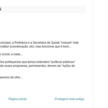
cipal, a Prefeitura e a Secretaria de Saúde "criaram" este
stituir (coordenação, etc), mas funcionar que é bom...
social, e nada...
es politiqueiras que temos entendem "políticas públicas"
ndo esses programas, permanentes, devem ser "ações de
aremos de olho...
Página inicial
Postagem mais antiga