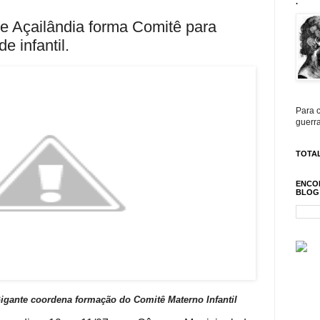
.
e Açailândia forma Comitê para
e infantil.
Para c
guerra
TOTAL
ENCO
BLOG
igante coordena formação do Comitê Materno Infantil