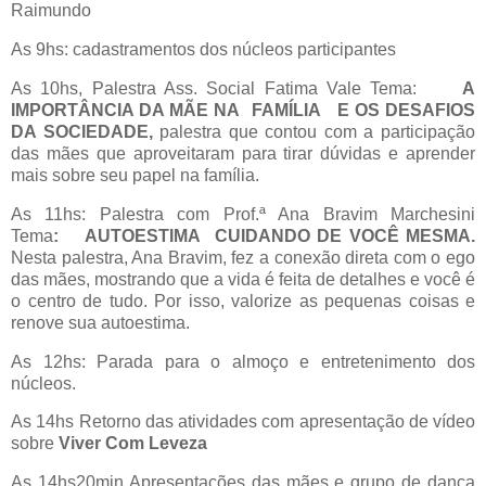
Raimundo
As 9hs: cadastramentos dos núcleos participantes
As 10hs, Palestra Ass. Social Fatima Vale Tema:
A
IMPORTÂNCIA DA MÃE NA FAMÍLIA E OS DESAFIOS
DA SOCIEDADE,
palestra que contou com a participação
das mães que aproveitaram para tirar dúvidas e aprender
mais sobre seu papel na família.
As 11hs: Palestra com Prof.ª Ana Bravim Marchesini
Tema
: AUTOESTIMA CUIDANDO DE VOCÊ MESMA.
Nesta palestra, Ana Bravim, fez a conexão direta com o ego
das mães, mostrando que a vida é feita de detalhes e você é
o centro de tudo. Por isso, valorize as pequenas coisas e
renove sua autoestima.
As 12hs: Parada para o almoço e entretenimento dos
núcleos.
As 14hs Retorno das atividades com apresentação de vídeo
sobre
Viver Com Leveza
As 14hs20min Apresentações das mães e grupo de dança