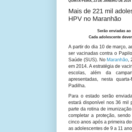
QUINTA-FEIRA, 23 DE JANEIRO DE 2014
Mais de 221 mil adole
HPV no Maranhão
Serão enviadas ao 
Cada adolescente dever
A partir do dia 10 de março,
ser vacinadas contra o Papi
Saúde (SUS). No
Maranhão
,
em 2014. A estratégia de vaci
escolas, além da campan
apresentadas, nesta quarta-
Padilha.
Para o estado serão enviad
estará disponível nos 36 mil
parte da rotina de imunizaçã
completar a proteção, sendo
cinco anos após a primeira do
as adolescentes de 9 a 11 an