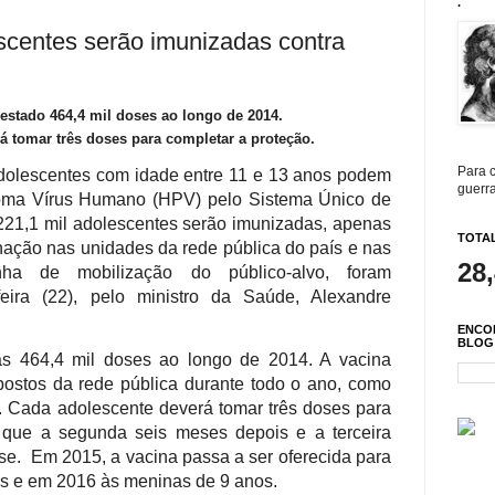
.
scentes serão imunizadas contra
estado 464,4 mil doses ao longo de 2014.
á tomar três doses para completar a proteção.
Para c
 adolescentes com idade entre 11 e 13 anos podem
guerra
loma Vírus Humano (HPV) pelo Sistema Único de
 221,1 mil adolescentes serão imunizadas, apenas
TOTAL
nação nas unidades da rede pública do país e nas
28
ha de mobilização do público-alvo, foram
feira (22), pelo ministro da Saúde, Alexandre
ENCO
BLOG
as 464,4 mil doses ao longo de 2014. A vacina
 postos da rede pública durante todo o ano, como
o. Cada adolescente deverá tomar três doses para
 que a segunda seis meses depois e a terceira
se. Em 2015, a vacina passa a ser oferecida para
os e em 2016 às meninas de 9 anos.