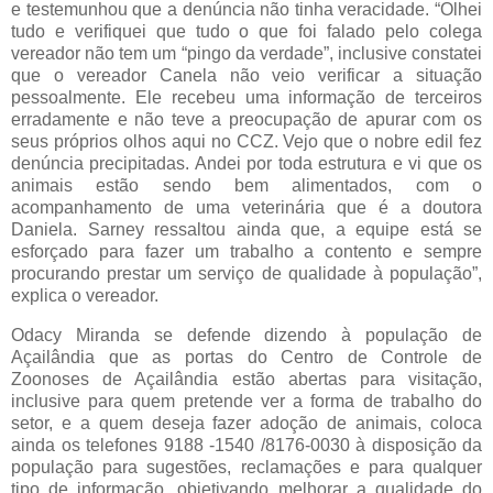
e testemunhou que a denúncia não tinha veracidade. “Olhei
tudo e verifiquei que tudo o que foi falado pelo colega
vereador não tem um “pingo da verdade”, inclusive constatei
que o vereador Canela não veio verificar a situação
pessoalmente. Ele recebeu uma informação de terceiros
erradamente e não teve a preocupação de apurar com os
seus próprios olhos aqui no CCZ. Vejo que o nobre edil fez
denúncia precipitadas. Andei por toda estrutura e vi que os
animais estão sendo bem alimentados, com o
acompanhamento de uma veterinária que é a doutora
Daniela. Sarney ressaltou ainda que, a equipe está se
esforçado para fazer um trabalho a contento e sempre
procurando prestar um serviço de qualidade à população”,
explica o vereador.
Odacy Miranda se defende dizendo à população de
Açailândia que as portas do Centro de Controle de
Zoonoses de Açailândia estão abertas para visitação,
inclusive para quem pretende ver a forma de trabalho do
setor, e a quem deseja fazer adoção de animais, coloca
ainda os telefones 9188 -1540 /8176-0030 à disposição da
população para sugestões, reclamações e para qualquer
tipo de informação, objetivando melhorar a qualidade do