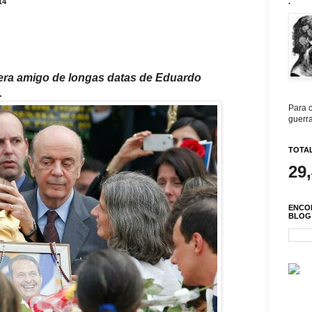
14
.
s era amigo de longas
datas de Eduardo
…
Para c
guerra
TOTAL
29
ENCO
BLOG