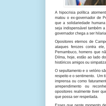
A hipocrisia política atorme
matou o ex-governador de 
que a solidariedade humana 
seja indispensável também a h
governador chega a ser hilaria
Opositores eternos de Camp
ataques ferozes contra ele
Pernambuco, homens que não
Dilma, hoje, estão ao lado do
históricos amigos ou simpati
O sepultamento e o velório s
respeito e o sentimento. Um t
imprensa ou como faturamento
arrependimento ou reconh
opositores realmente tiver qu
que possa ser respeitada.
Esses que neste momento de d