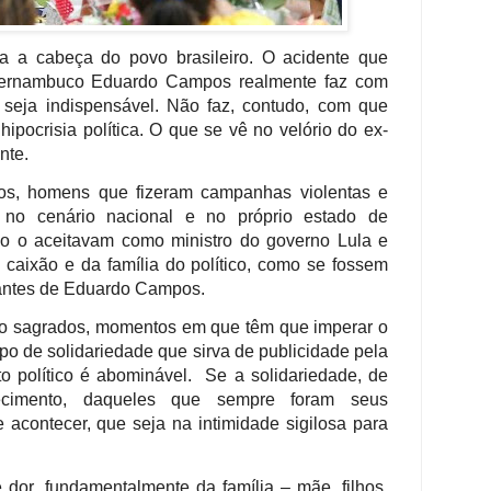
nta a cabeça do povo brasileiro. O acidente que
Pernambuco Eduardo Campos realmente faz com
seja indispensável. Não faz, contudo, com que
ipocrisia política. O que se vê no velório do ex-
nte.
os, homens que fizeram campanhas violentas e
, no cenário nacional e no próprio estado de
 o aceitavam como ministro do governo Lula e
 caixão e da família do político, como se fossem
zantes de Eduardo Campos.
ão sagrados, momentos em que têm que imperar o
ipo de solidariedade que sirva de publicidade pela
 político é abominável. Se a solidariedade, de
ecimento, daqueles que sempre foram seus
e acontecer, que seja na intimidade sigilosa para
or, fundamentalmente da família – mãe, filhos,