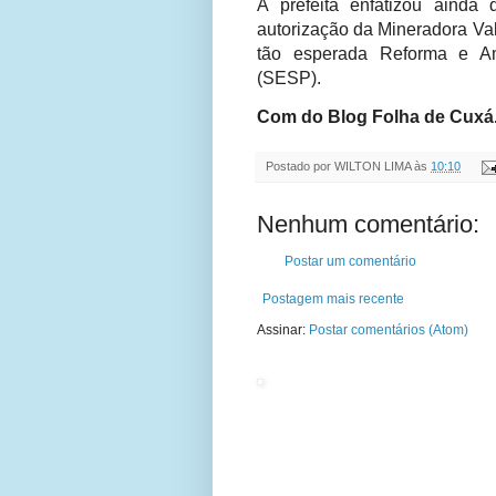
A prefeita enfatizou aind
autorização da Mineradora Val
tão esperada Reforma e Am
(SESP).
Com do Blog Folha de Cuxá
Postado por
WILTON LIMA
às
10:10
Nenhum comentário:
Postar um comentário
Postagem mais recente
Assinar:
Postar comentários (Atom)