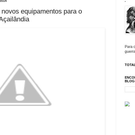
2014
.
e novos equipamentos para o
Açailândia
Para c
guerra
TOTAL
ENCO
BLOG