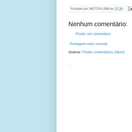
Postado por
WILTON LIMA
às
15:36
Nenhum comentário:
Postar um comentário
Postagem mais recente
Assinar:
Postar comentários (Atom)