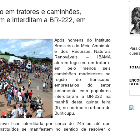
.
o em tratores e caminhões,
am e interditam a BR-222, em
Após homens do Instituto
Brasileiro do Meio Ambiente
Para c
e dos Recursos Naturais
guerra
Renováveis – IBAMA
aterem fogo em um trator e
TOTAL
em pelo menos seis
caminhões madeireiros na
região de Buriticupu,
ENCO
BLOG
empresários do setor
juntamente com populares
interditaram a BR-222 na
manhã desta quinta feira
(9), no perímetro urbano de
Buriticupu.
deve ficar interditada por cerca de 24h ou até que
nstituídos se manifestem no sentido de resolver o