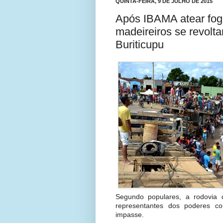
QUINTA-FEIRA, 9 DE JULHO DE 2015
Após IBAMA atear fog
madeireiros se revolt
Buriticupu
Segundo populares, a rodovia 
representantes dos poderes co
impasse.