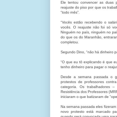
Ele tentou convencer as duas
reajuste do piso por que os trab
“todo mês”.
“Vocês estão recebendo o salár
vocês. O reajuste não foi só v
Ninguém no país, ninguém no pa
do que os do Maranhão, entrara
completou.
Segundo Dino, “não há dinheiro pa
“O que eu tô explicando é que e
tenho dinheiro para pagar o reaju
Desde a semana passada o go
protestos de professores contr
categoria. Os trabalhadores 
Resistência dos Professores (M
iniciaram o que batizaram de “op
Na semana passada eles fizeram 
novo protesto está marcado par
quando será convocada uma paral