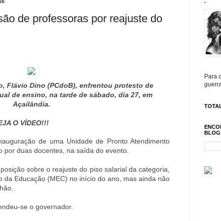
16
.
são de professoras por reajuste do
Para c
guerra
 Flávio Dino (PCdoB), enfrentou protesto de
ual de ensino, na tarde de sábado, dia 27, em
Açailândia.
TOTAL
JA O VÍDEO!!!
ENCO
BLOG
nauguração de uma Unidade de Pronto Atendimento
o por duas docentes, na saída do evento.
sição sobre o reajuste do piso salarial da categoria,
io da Educação (MEC) no início do ano, mas ainda não
hão.
fendeu-se o governador.