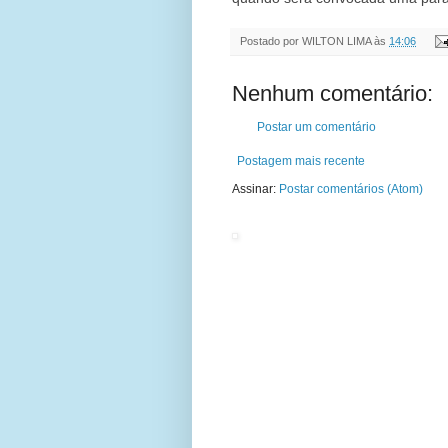
Postado por
WILTON LIMA
às
14:06
Nenhum comentário:
Postar um comentário
Postagem mais recente
Assinar:
Postar comentários (Atom)