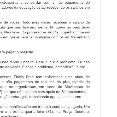
 professoras a concordar com o não pagamento do
alhadores da educação estão recebendo os salários em
io de vocês. Todo mês vocês recebem o salário de
ocês que não tiveram, gente. Ninguém no país teve.
ís. Não teve. Os professores do Piauí ganham menos
m em greve para ter isonomia com os do Maranhão”,
ra pagar o reajuste”.
u não tenho dinheiro. Esse que é o problema. Eu não
ste de vocês. É esse o problema, entendeu?”, disse.
verno Flávio Dino tem enfrentado uma onda de
a o não pagamento do reajuste do piso salarial da
– que se organizaram em torno do Movimento de
RP), porque não contam com apoio do Sinproesemma -
eração tartaruga”, trabalhando apenas meio turno.
uma manifestação em frente à sede da categoria. Um
a a próxima quarta-feira (31), na Praça Deodoro,
isação geral.