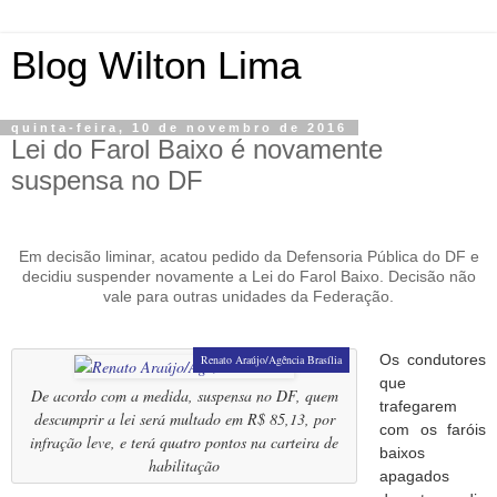
Blog Wilton Lima
quinta-feira, 10 de novembro de 2016
Lei do Farol Baixo é novamente
suspensa no DF
Em decisão liminar, acatou pedido da Defensoria Pública do DF e
decidiu suspender novamente a Lei do Farol Baixo. Decisão não
vale para outras unidades da Federação.
Os condutores
Renato Araújo/Agência Brasília
que
De acordo com a medida, suspensa no DF, quem
trafegarem
descumprir a lei será multado em R$ 85,13, por
com os faróis
infração leve, e terá quatro pontos na carteira de
baixos
habilitação
apagados