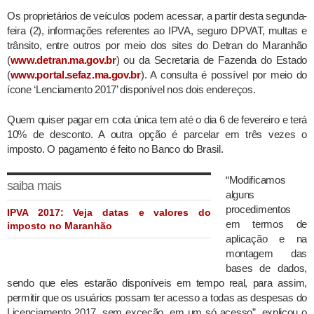
Os proprietários de veículos podem acessar, a partir desta segunda-
feira (2), informações referentes ao IPVA, seguro DPVAT, multas e
trânsito, entre outros por meio dos sites do Detran do Maranhão
(
www.detran.ma.gov.br
) ou da Secretaria de Fazenda do Estado
(
www.portal.sefaz.ma.gov.br
). A consulta é possível por meio do
ícone ‘Lenciamento 2017’ disponível nos dois endereços.
Quem quiser pagar em cota única tem até o dia 6 de fevereiro e terá
10% de desconto. A outra opção é parcelar em três vezes o
imposto. O pagamento é feito no Banco do Brasil.
“Modificamos
saiba mais
alguns
procedimentos
IPVA 2017: Veja datas e valores do
em termos de
imposto no Maranhão
aplicação e na
montagem das
bases de dados,
sendo que eles estarão disponíveis em tempo real, para assim,
permitir que os usuários possam ter acesso a todas as despesas do
Licenciamento 2017, sem exceção, em um só acesso”, explicou o