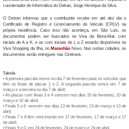
coordenador de Informática do Detran, Jorge Henrique da Silva.
O Detran informou que o contribuinte recebe em até dez dia o
Certificado de Registro e Licenciamento do Veículo (CRLV) na
própria residência. Caso isso não aconteça, em São Luís, os
documentos podem ser buscados no Viva da Beira-Mar, com
iniciais de A a K, e os com iniciais de L a Z estarão disponíveis no
Viva Shopping da Ilha, no
Maranhão
Novo. Nas outras cidades, os
documentos serão entregues nas Ciretrans.
Tabela
• A primeira parcela vence no dia 7 de fevereiro para os veículos que
têm os finais de placas 1 e 2. A segunda parcela vence em 7 de
março e a terceira no dia 7 de abril;
• As placas com finais 3 e 4 vencem nos dias 10 de fevereiro, 10 de
março e 10 de abril;
• Finais 5 e 6 vencem nos dias 13 de fevereiro, 13 de março e 13 de
abril;
• Finais 7 e 8 têm vencimento em 17 de fevereiro, 17 de março e 17
de abril;
• Finais 9 e 0, em 24 de fevereiro, 24 de março e 24 de abril.