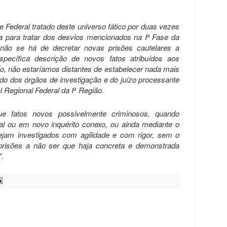
e Federal tratado deste universo fático por duas vezes
a para tratar dos desvios mencionados na I
Fase da
a
ão se há de decretar novas prisões cautelares a
pecífica descrição de novos fatos atribuídos aos
io, não estaríamos distantes de estabelecer nada mais
ado dos órgãos de investigação e do juízo processante
 Regional Federal da I
Região.
a
e fatos novos possivelmente criminosos, quando
al ou em novo inquérito conexo, ou ainda mediante o
sejam investigados com agilidade e com rigor, sem o
prisões a não ser que haja concreta e demonstrada
.