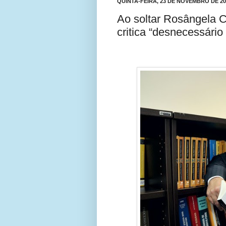
QUINTA-FEIRA, 23 DE NOVEMBRO DE 20
Ao soltar Rosângela 
critica “desnecessário
Com
partil
har