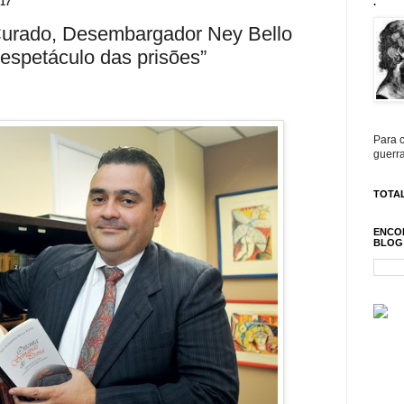
17
.
Curado, Desembargador Ney Bello
 espetáculo das prisões”
Para c
guerra
TOTAL
ENCO
BLOG