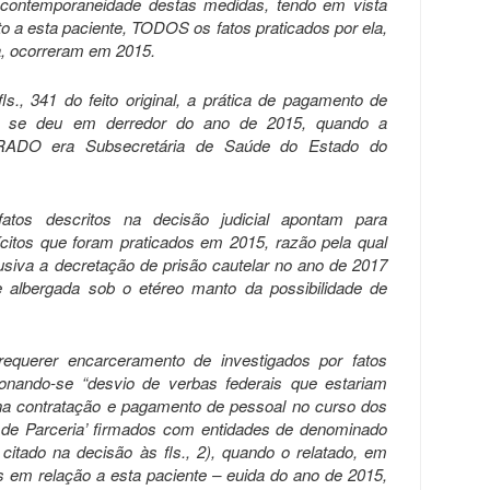
 contemporaneidade destas medidas, tendo em vista
o a esta paciente, TODOS os fatos praticados por ela,
ca, ocorreram em 2015.
s., 341 do feito original, a prática de pagamento de
tra se deu em derredor do ano de 2015, quando a
ADO era Subsecretária de Saúde do Estado do
fatos descritos na decisão judicial apontam para
citos que foram praticados em 2015, razão pela qual
busiva a decretação de prisão cautelar no ano de 2017
 e albergada sob o etéreo manto da possibilidade de
.
equerer encarceramento de investigados por fatos
ionando-se “desvio de verbas federais que estariam
na contratação e pagamento de pessoal no curso dos
 de Parceria’ firmados com entidades de denominado
al citado na decisão às fls., 2), quando o relatado, em
 em relação a esta paciente – euida do ano de 2015,