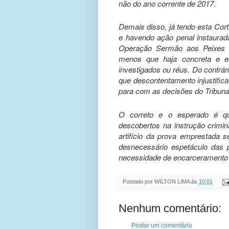
não do ano corrente de 2017.
Demais disso, já tendo esta Cort
e havendo ação penal instaurad
Operação Sermão aos Peixes n
menos que haja concreta e es
investigados ou réus. Do contrár
que descontentamento injustific
para com as decisões do Tribunal
O correto e o esperado é qu
descobertos na instrução crimin
artifício da prova emprestada 
desnecessário espetáculo das 
necessidade de encarceramento”
Postado por
WILTON LIMA
às
10:01
Nenhum comentário:
Postar um comentário