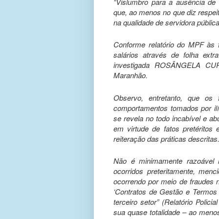
“Vislumbro para a ausência de
que, ao menos no que diz respeit
na qualidade de servidora públi
Conforme relatório do MPF às fl
salários através de folha ex
investigada ROSÂNGELA CUR
Maranhão.
Observo, entretanto, que os 
comportamentos tomados por ilí
se revela no todo incabível e a
em virtude de fatos pretéritos
reiteração das práticas descritas
Não é minimamente razoável r
ocorridos preteritamente, menc
ocorrendo por meio de fraudes 
‘Contratos de Gestão e Termos
terceiro setor” (Relatório Polici
sua quase totalidade – ao menos