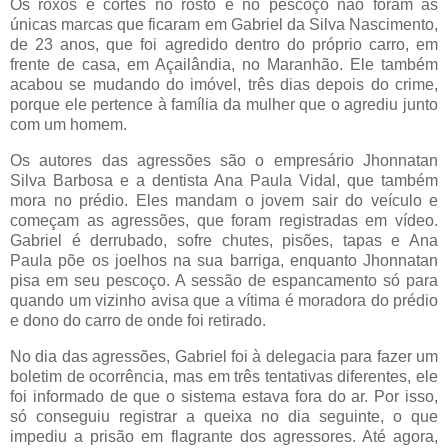
Os roxos e cortes no rosto e no pescoço não foram as
únicas marcas que ficaram em Gabriel da Silva Nascimento,
de 23 anos, que foi agredido dentro do próprio carro, em
frente de casa, em Açailândia, no Maranhão. Ele também
acabou se mudando do imóvel, três dias depois do crime,
porque ele pertence à família da mulher que o agrediu junto
com um homem.
Os autores das agressões são o empresário Jhonnatan
Silva Barbosa e a dentista Ana Paula Vidal, que também
mora no prédio. Eles mandam o jovem sair do veículo e
começam as agressões, que foram registradas em vídeo.
Gabriel é derrubado, sofre chutes, pisões, tapas e Ana
Paula põe os joelhos na sua barriga, enquanto Jhonnatan
pisa em seu pescoço. A sessão de espancamento só para
quando um vizinho avisa que a vítima é moradora do prédio
e dono do carro de onde foi retirado.
No dia das agressões, Gabriel foi à delegacia para fazer um
boletim de ocorrência, mas em três tentativas diferentes, ele
foi informado de que o sistema estava fora do ar. Por isso,
só conseguiu registrar a queixa no dia seguinte, o que
impediu a prisão em flagrante dos agressores. Até agora,