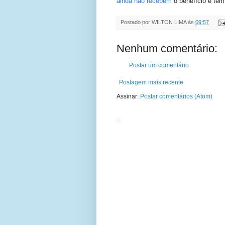
ainda não recebem
o benefício e têm 
Postado por
WILTON LIMA
às
09:57
Nenhum comentário:
Postar um comentário
Postagem mais recente
Assinar:
Postar comentários (Atom)