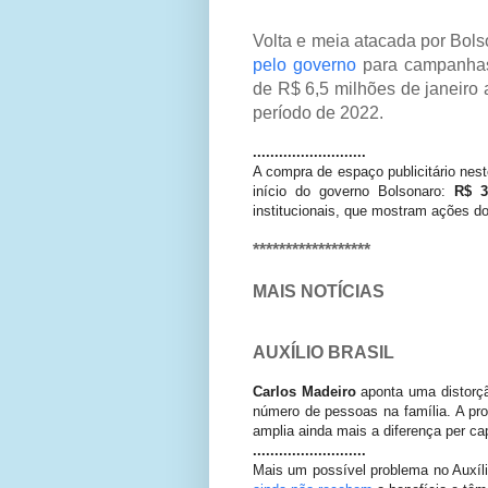
Volta e meia atacada por Bol
pelo governo
para campanhas
de R$ 6,5 milhões de janeiro
período de 2022.
..........................
A compra de espaço publicitário nes
início do governo Bolsonaro:
R$ 3
institucionais, que mostram ações d
******************
MAIS NOTÍCIAS
AUXÍLIO BRASIL
Carlos Madeiro
aponta uma distorçã
número de pessoas na família. A p
amplia ainda mais a diferença per cap
..........................
Mais um possível problema no Auxílio