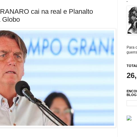
.
RANARO cai na real e Planalto
a Globo
Para c
guerra
TOTAL
26
ENCO
BLOG