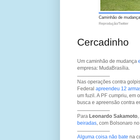
Caminhão de mudança f
Reprodução/Twitter
Cercadinho
Um caminhão de mudança
empresa: MudaBrasília.
..........................
Nas operações contra golpis
Federal
apreendeu 12 arma
um fuzil. A PF cumpriu, em 
busca e apreensão contra e
..........................
Para
Leonardo Sakamoto
,
beiradas
, com Bolsonaro no 
..........................
Alguma coisa não bate
na co