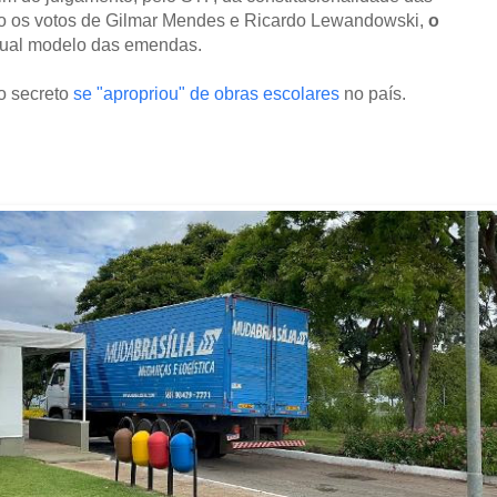
do os votos de Gilmar Mendes e Ricardo Lewandowski,
o
tual modelo das emendas.
o secreto
se "apropriou" de obras escolares
no país.