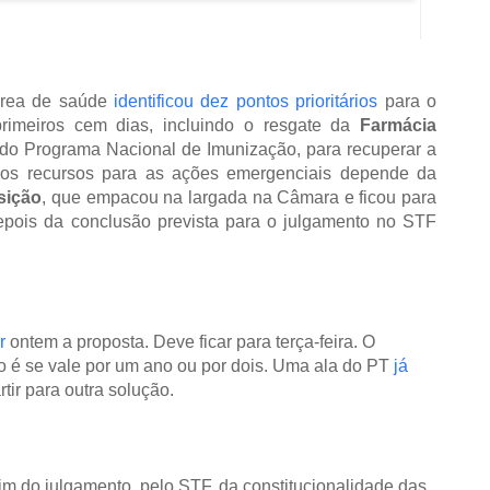
área de saúde
identificou dez pontos prioritários
para o
rimeiros cem dias, incluindo o resgate da
Farmácia
 do Programa Nacional de Imunização, para recuperar a
dos recursos para as ações emergenciais depende da
sição
, que empacou na largada na Câmara e ficou para
 depois da conclusão prevista para o julgamento no STF
r
ontem a proposta. Deve ficar para terça-feira. O
o é se vale por um ano ou por dois. Uma ala do PT
já
rtir para outra solução.
im do julgamento, pelo STF, da constitucionalidade das