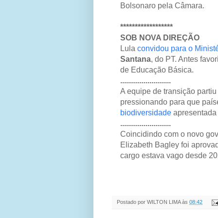
Bolsonaro pela Câmara.
******************
SOB NOVA DIREÇÃO
Lula
convidou para o Minist
Santana
, do PT. Antes favor
de Educação Básica.
..........................
A equipe de transição parti
pressionando para que país
biodiversidade
apresentada 
..........................
Coincidindo com o novo go
Elizabeth Bagley foi aprova
cargo estava vago desde 20
Postado por
WILTON LIMA
às
08:42