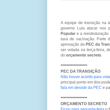
A equipe de transição na 
governo Lula atacar nos p
Popular
e a reestruturação
taxa de vacinação. Parte 
aprovação da
PEC da Tran
ser votada na terça-feira,
do
orçamento secreto
.
******************
PEC DA TRANSIÇÃO
Não houve acordo para vota
principal ponto em discussã
fala em desistir da PEC
e pa
******************
ORÇAMENTO SECRETO
Ficou para segunda-feira
o f