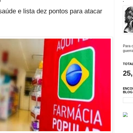
2
.
saúde e lista dez pontos para atacar
Para c
guerra
TOTAL
25
ENCO
BLOG