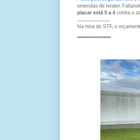
emendas de relator. Faltan
placar está 5 a 4
contra o a
..........................
Na mira do STF, o orçament
******************