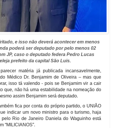
ritado, e isso não deverá acontecer em menos
nda poderá ser deputado por pelo menos 02
m JP, caso o deputado federa Pedro Lucas
leja prefeito da capital São Luis.
parecer matéria já publicada incansavelmente,
s do Médico Dr. Benjamim de Oliveira – mas que
, isso tá valendo - pois se Benjamim vir a cair
isto que, não há uma estabilidade na nomeação do
mesmo assim Benjamim será deputado.
também fica por conta do próprio partido, o UNIÃO
ue indicar um novo ministro para o turismo, haja
l pelo Rio de Janeiro Daniela do Waguinho está
om “MILICIANOS”.