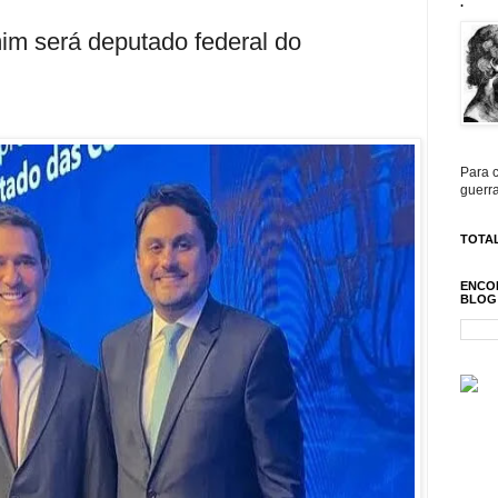
.
m será deputado federal do
Para c
guerra
TOTAL
ENCO
BLOG