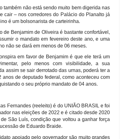
o também não está sendo muito bem digerida nas
 cair – nos corredores do Palácio do Planalto já
no é um bolsonarista de carteirinha.
o de Benjamim de Oliveira é bastante confortável,
 assumir o mandato em fevereiro deste ano, e uma
filho não se dará em menos de 06 meses.
 conspira em favor de Benjamim é que ele terá um
imentar, pelo menos com visibilidade, a sua
nda assim se sair derrotado das urnas, poderá ter a
2 anos de deputado federal, como aconteceu com
quistando o seu próprio mandato de 04 anos.
as Fernandes (reeleito) é do UNIÃO BRASIL e foi
nador nas eleições de 2022 e é citado desde 2020
 de São Luís, condição que voltou a ganhar força
sucessão de Eduardo Braide.
didato apoiado pelo governador são muito grandes