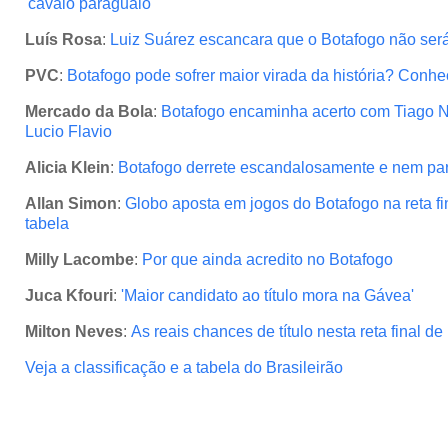
'cavalo paraguaio'
Luís Rosa
:
Luiz Suárez escancara que o Botafogo não ser
PVC
:
Botafogo pode sofrer maior virada da história? Conheç
Mercado da Bola
:
Botafogo encaminha acerto com Tiago N
Lucio Flavio
Alicia Klein
:
Botafogo derrete escandalosamente e nem p
Allan Simon
:
Globo aposta em jogos do Botafogo na reta fin
tabela
Milly Lacombe
:
Por que ainda acredito no Botafogo
Juca Kfouri
:
'Maior candidato ao título mora na Gávea'
Milton Neves
:
As reais chances de título nesta reta final de
Veja a classificação e a tabela do Brasileirão