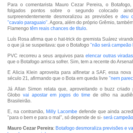
Para o comentarista Mauro Cezar Pereira, o Botafogo,
folgados pontos sobre o segundo colocado aind
surpreendentemente desmoralizou as previsões e
deu c
"cavalo paraguaio"
. Agora, além do próprio Grêmio, também
Flamengo
têm reais chances de título
.
Luís Rosa afirma que o hat-trick do gremista Suárez viran
o que já se suspeitava: que o Botafogo
"não será campeão b
PVC recorreu a seus arquivos para
elencar outras virada
que o Botafogo arrisca sofrer. Sim, tem a recente do Arsen
E Alicia Klein aproveita para alfinetar a SAF, essa nova 
século 21, afirmando que o Bota em queda livre
"nem parec
Já Allan Simon relata que, aproveitando o buzz criado 
Globo
vai apostar em jogos do time
de olho na audiên
Brasileirão.
E, na contramão,
Milly Lacombe
defende que ainda acredi
"para o bem e para o mal", só depende de si-
será campeão 
Mauro Cezar Pereira
:
Botafogo desmoraliza previsões e va