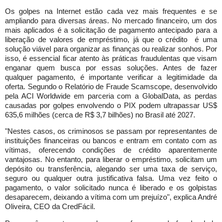
Os golpes na Internet estão cada vez mais frequentes e se
ampliando para diversas áreas. No mercado financeiro, um dos
mais aplicados é a solicitação de pagamento antecipado para a
liberação de valores de empréstimo, já que o crédito é uma
solução viável para organizar as finanças ou realizar sonhos. Por
isso, é essencial ficar atento às práticas fraudulentas que visam
enganar quem busca por essas soluções. Antes de fazer
qualquer pagamento, é importante verificar a legitimidade da
oferta. Segundo o Relatório de Fraude Scamscope, desenvolvido
pela ACI Worldwide em parceria com a GlobalData, as perdas
causadas por golpes envolvendo o PIX podem ultrapassar US$
635,6 milhões (cerca de R$ 3,7 bilhões) no Brasil até 2027.
"Nestes casos, os criminosos se passam por representantes de
instituições financeiras ou bancos e entram em contato com as
vítimas, oferecendo condições de crédito aparentemente
vantajosas. No entanto, para liberar o empréstimo, solicitam um
depósito ou transferência, alegando ser uma taxa de serviço,
seguro ou qualquer outra justificativa falsa. Uma vez feito o
pagamento, o valor solicitado nunca é liberado e os golpistas
desaparecem, deixando a vítima com um prejuízo", explica André
Oliveira, CEO da CredFácil.