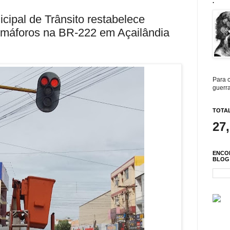
.
cipal de Trânsito restabelece
máforos na BR-222 em Açailândia
Para c
guerra
TOTAL
27
ENCO
BLOG