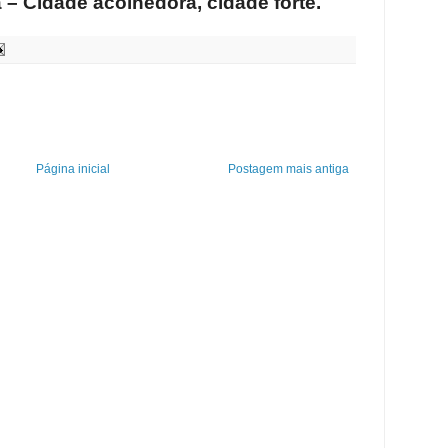
a – Cidade acolhedora, cidade forte.
Página inicial
Postagem mais antiga