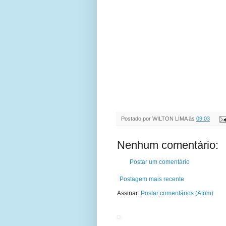
Postado por
WILTON LIMA
às
09:03
Nenhum comentário:
Postar um comentário
Postagem mais recente
Assinar:
Postar comentários (Atom)