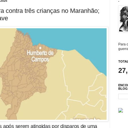
2025
.
ra contra três crianças no Maranhão;
ave
Para c
guerra
TOTAL
27
ENCO
BLOG
as após serem atingidas por disparos de uma