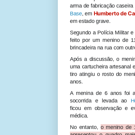
arma de fabricação caseira 
Humberto de C
Base
, em
em estado grave.
Segundo a Polícia Militar e 
feito por um menino de 
brincadeira na rua com outr
Após a discussão, o menin
uma cartucheira artesanal e
tiro atingiu o rosto do m
anos.
A menina de 6 anos foi at
socorrida e levada ao
H
ficou em observação e ev
médica.
No entanto,
o menino de 10
apresentou o quadro mai