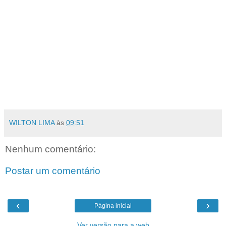
WILTON LIMA
às
09:51
Nenhum comentário:
Postar um comentário
‹
›
Página inicial
Ver versão para a web