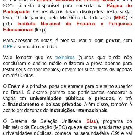
2025 já está disponível para consulta na
Página do
Participante
. Os resultados foram divulgados nesta sexta-
feira, 16 de janeiro, pelo Ministério da Educação (
MEC
) e
pelo
Instituto Nacional de Estudos e Pesquisas
Educacionais
(Inep).
Para acessar as notas, é preciso usar o login
gov.br
, com
CPF
e senha do candidato.
Vale lembrar que os
treineiros
(alunos que ainda não
concluíram o ensino médio e fizeram a prova apenas para
testar seus conhecimentos) devem ter suas notas divulgadas
em até 60 dias.
O Enem é a principal porta de entrada para o ensino superior
no Brasil. O exame permite aos participantes concorrer a
vagas em
universidades públicas e privadas
, e até
a
financiamento e bolsas privadas
. Além disso, também é
aceito em dezenas de
instituições internacionais
.
O Sistema de Seleção Unificada (
Sisu
), programa do
Ministério da Educação (MEC) que seleciona estudantes para
universidades públicas, começa na segunda-feira (19) e vai