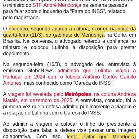
o ministro do
STF
André Mendonça
na semana passada
para falar sobre o inquérito da “Farra do INSS”, relatado
pelo magistrado.
O
encontro, segundo apurou a coluna, ocorreu na noite da
quarta-feira (11/3), no gabinete de Mendonça
na Corte, em
Brasília. Na conversa, o advogado reiterou a confiança no
ministro e colocou Lulinha à disposição para prestar
depoimento.
Na segunda-feira (16/3), o advogado deu entrevista à
emissora GloboNews
admitindo que Lulinha viajou a
Portugal em 2024 com o lobista Antônio Carlos Camilo
Antunes
, mais conhecido como “Careca do INSS”.
A
viagem foi revelada pelo
Metrópoles
, na coluna Andreza
Matais, em dezembro de 2025
. A entrevista, contudo, foi a
primeira vez que a defesa admitiu publicamente a viagem e
a relação de Lulinha com o Careca do INSS.
Ao admitir a viagem e colocar o filho do presidente à
disposição para falar, a defesa visa passar uma imagem
colaborativa. Com isso,
tenta evitar que Mendonça