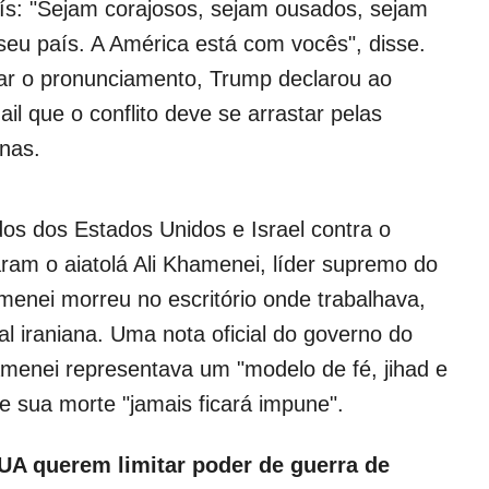
país: "Sejam corajosos, sejam ousados, sejam
seu país. A América está com vocês", disse.
ar o pronunciamento, Trump declarou ao
Mail que o conflito deve se arrastar pelas
nas.
s dos Estados Unidos e Israel contra o
taram o aiatolá Ali Khamenei, líder supremo do
menei morreu no escritório onde trabalhava,
l iraniana. Uma nota oficial do governo do
menei representava um "modelo de fé, jihad e
ue sua morte "jamais ficará impune".
UA querem limitar poder de guerra de