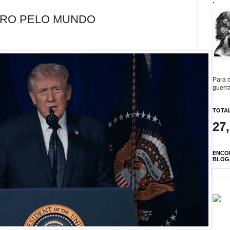
.
IRO PELO MUNDO
Para c
guerra
TOTAL
27
ENCO
BLOG