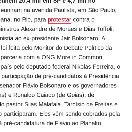
eúnem 20,4 mil em SP e 4,7 mil no
reuniram na avenida Paulista, em São Paulo,
bana, no Rio, para
protestar
contra o
inistros Alexandre de Moraes e Dias Toffoli,
nistia ao ex-presidente Jair Bolsonaro. A
i feita pelo Monitor do Debate Político da
 parceria com a ONG More in Common.
aís pelo deputado federal Nikolas Ferreira, o
a participação de pré-candidatos à Presidência
senador Flávio Bolsonaro e os governadores
) e Ronaldo Caiado (de Goiás), de
o pastor Silas Malafaia. Tarcísio de Freitas e
o participaram. Eles vêm sendo cobrados pela
 à pré-candidatura de Flávio ao Planalto.