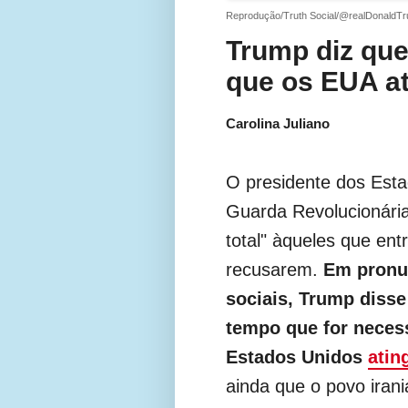
Reprodução/Truth Social/@realDonaldT
Trump diz que
que os EUA at
Carolina Juliano
O presidente dos Est
Guarda Revolucionária
total" àqueles que en
recusarem.
Em pronu
sociais, Trump disse
tempo que for necess
Estados Unidos
atin
ainda que o povo iran