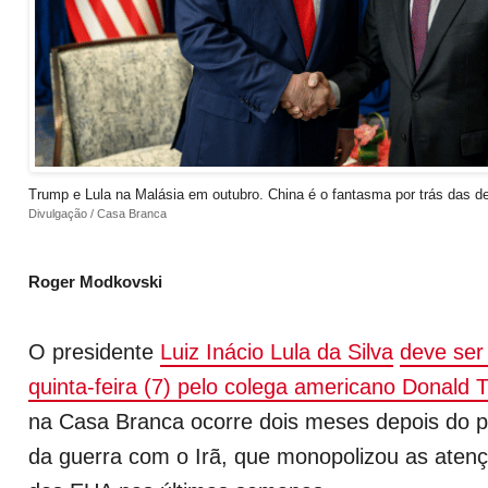
Trump e Lula na Malásia em outubro. China é o fantasma por trás das 
Divulgação / Casa Branca
Roger Modkovski
O presidente
Luiz Inácio Lula da Silva
deve ser
quinta-feira (7) pelo colega americano Donald
na Casa Branca ocorre dois meses depois do pr
da guerra com o Irã, que monopolizou as atenç