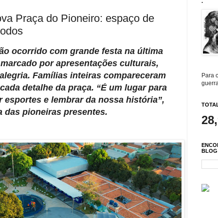
.
va Praça do Pioneiro: espaço de
todos
ão ocorrido com grande festa na última
oi marcado por apresentações culturais,
alegria. Famílias inteiras compareceram
Para c
guerra
cada detalhe da praça. “É um lugar para
ar esportes e lembrar da nossa história”,
TOTAL
 das pioneiras presentes.
28
ENCO
BLOG