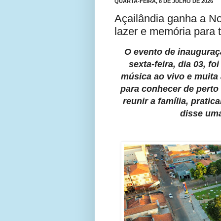
QUARTA-FEIRA, 8 DE JULHO DE 2026
Açailândia ganha a No
lazer e memória para 
O evento de inauguraç
sexta-feira, dia 03, f
música ao vivo e muita 
para conhecer de perto 
reunir a família, pratic
disse uma