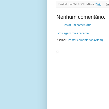
Postado por
WILTON LIMA
às
09:48
Nenhum comentário:
Postar um comentário
Postagem mais recente
Assinar:
Postar comentários (Atom)