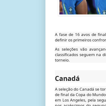
A fase de 16 avos de fin
definir os primeiros confr
As seleções vão avançand
classificados seguem na d
torneio.
Canadá
A seleção do Canadá se tor
de final da Copa do Mundo 
em Los Angeles, pela segun
nos acréscimos do segun