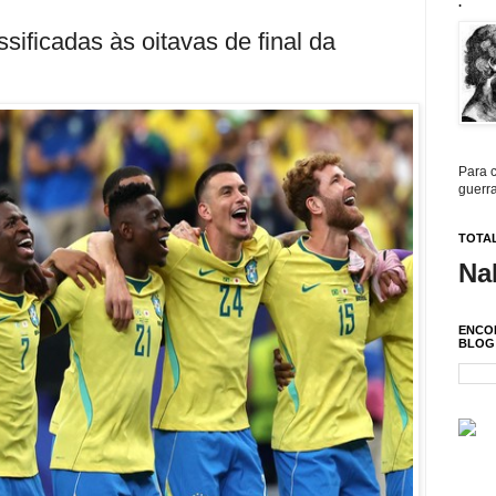
.
sificadas às oitavas de final da
Para c
guerra
TOTAL
Na
ENCO
BLOG