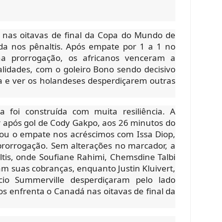
 nas oitavas de final da Copa do Mundo de
da nos pênaltis. Após empate por 1 a 1 no
a prorrogação, os africanos venceram a
alidades, com o goleiro Bono sendo decisivo
 e ver os holandeses desperdiçarem outras
a foi construída com muita resiliência. A
r após gol de Cody Gakpo, aos 26 minutos do
u o empate nos acréscimos com Issa Diop,
prorrogação. Sem alterações no marcador, a
ltis, onde Soufiane Rahimi, Chemsdine Talbi
am suas cobranças, enquanto Justin Kluivert,
cio Summerville desperdiçaram pelo lado
s enfrenta o Canadá nas oitavas de final da