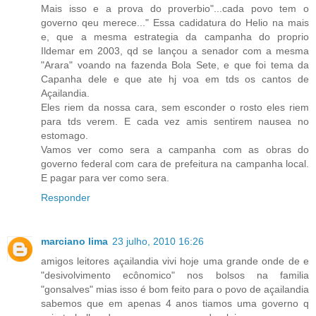
Mais isso e a prova do proverbio"...cada povo tem o
governo qeu merece..." Essa cadidatura do Helio na mais
e, que a mesma estrategia da campanha do proprio
Ildemar em 2003, qd se lançou a senador com a mesma
"Arara" voando na fazenda Bola Sete, e que foi tema da
Capanha dele e que ate hj voa em tds os cantos de
Açailandia.
Eles riem da nossa cara, sem esconder o rosto eles riem
para tds verem. E cada vez amis sentirem nausea no
estomago.
Vamos ver como sera a campanha com as obras do
governo federal com cara de prefeitura na campanha local.
E pagar para ver como sera.
Responder
marciano lima
23 julho, 2010 16:26
amigos leitores açailandia vivi hoje uma grande onde de e
"desivolvimento ecônomico" nos bolsos na familia
"gonsalves" mias isso é bom feito para o povo de açailandia
sabemos que em apenas 4 anos tiamos uma governo q