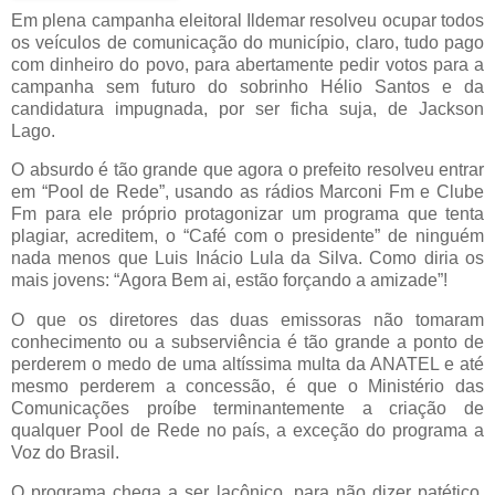
Em plena campanha eleitoral Ildemar resolveu ocupar todos
os veículos de comunicação do município, claro, tudo pago
com dinheiro do povo, para abertamente pedir votos para a
campanha sem futuro do sobrinho Hélio Santos e da
candidatura impugnada, por ser ficha suja, de Jackson
Lago.
O absurdo é tão grande que agora o prefeito resolveu entrar
em “Pool de Rede”, usando as rádios Marconi Fm e Clube
Fm para ele próprio protagonizar um programa que tenta
plagiar, acreditem, o “Café com o presidente” de ninguém
nada menos que Luis Inácio Lula da Silva. Como diria os
mais jovens: “Agora Bem ai, estão forçando a amizade”!
O que os diretores das duas emissoras não tomaram
conhecimento ou a subserviência é tão grande a ponto de
perderem o medo de uma altíssima multa da ANATEL e até
mesmo perderem a concessão, é que o Ministério das
Comunicações proíbe terminantemente a criação de
qualquer Pool de Rede no país, a exceção do programa a
Voz do Brasil.
O programa chega a ser lacônico, para não dizer patético.