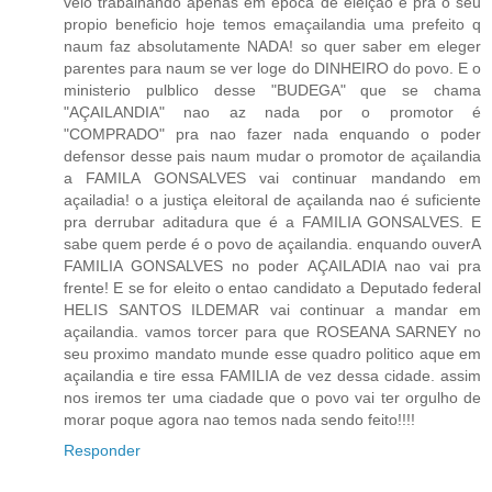
veio trabalhando apenas em epoca de eleiçao e pra o seu
propio beneficio hoje temos emaçailandia uma prefeito q
naum faz absolutamente NADA! so quer saber em eleger
parentes para naum se ver loge do DINHEIRO do povo. E o
ministerio pulblico desse "BUDEGA" que se chama
"AÇAILANDIA" nao az nada por o promotor é
"COMPRADO" pra nao fazer nada enquando o poder
defensor desse pais naum mudar o promotor de açailandia
a FAMILA GONSALVES vai continuar mandando em
açailadia! o a justiça eleitoral de açailanda nao é suficiente
pra derrubar aditadura que é a FAMILIA GONSALVES. E
sabe quem perde é o povo de açailandia. enquando ouverA
FAMILIA GONSALVES no poder AÇAILADIA nao vai pra
frente! E se for eleito o entao candidato a Deputado federal
HELIS SANTOS ILDEMAR vai continuar a mandar em
açailandia. vamos torcer para que ROSEANA SARNEY no
seu proximo mandato munde esse quadro politico aque em
açailandia e tire essa FAMILIA de vez dessa cidade. assim
nos iremos ter uma ciadade que o povo vai ter orgulho de
morar poque agora nao temos nada sendo feito!!!!
Responder