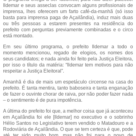
Ildemar e seus asseclas convocam alguns profissionais de
imprensa, lhes oferecem um farto café-da-manhã (só isso
basta para imprensa paga de Açailândia), induz mais duas
ou três pessoas a estarem presentes na residência do
prefeito com perguntas previamente combinadas e o circo
está montado.
Em seu último programa, o prefeito Ildemar a todo o
momento mencionou, regado de elogios, os nomes dos
seus candidatos; e nada ainda foi feito pela Justiça Eleitora,
por isso o título da matéria: “Ildemar tem motivos para não
respeitar a Justiça Eleitoral”.
Amanhã é dia de mais um espetáculo circense na casa do
prefeito. É tanta mentira, tanto baboseira e tanta enganação
de fazer o ouvinte chorar de raiva, por não poder fazer nada
– o sentimento é de pura impotência.
A última do prefeito foi que, a melhor coisa que já aconteceu
em Açailândia foi ele [Ildemar] no executivo e o sobrinho
Hélio Santos no Legislativo terem vendido o Matadouro e a
Rodoviária de Açailândia. O que se tem certeza é que, pode
até ter sido muito bom, mas não foi para o povo de