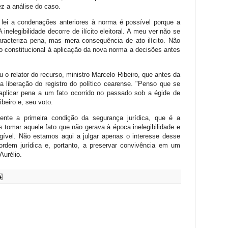
z a análise do caso.
 lei a condenações anteriores à norma é possível porque a
 inelegibilidade decorre de ilícito eleitoral. A meu ver não se
racteriza pena, mas mera consequência de ato ilícito. Não
 constitucional à aplicação da nova norma a decisões antes
o relator do recurso, ministro Marcelo Ribeiro, que antes da
a liberação do registro do político cearense. "Penso que se
a aplicar pena a um fato ocorrido no passado sob a égide de
ibeiro e, seu voto.
ente a primeira condição da segurança jurídica, que é a
os tomar aquele fato que não gerava à época inelegibilidade e
egível. Não estamos aqui a julgar apenas o interesse desse
ordem jurídica e, portanto, a preservar convivência em um
Aurélio.