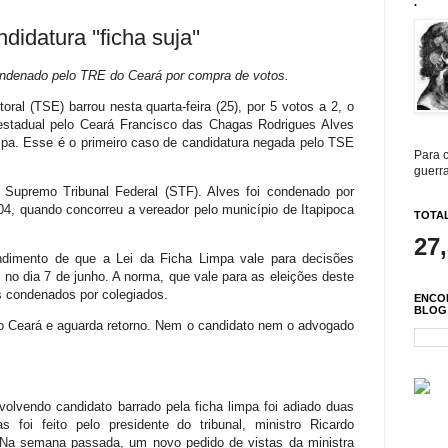
.
idatura ''ficha suja''
ondenado pelo TRE do Ceará por compra de votos.
toral (TSE) barrou nesta quarta-feira (25), por 5 votos a 2, o
 estadual pelo Ceará Francisco das Chagas Rodrigues Alves
pa. Esse é o primeiro caso de candidatura negada pelo TSE
Para c
guerra
 Supremo Tribunal Federal (STF). Alves foi condenado por
4, quando concorreu a vereador pelo município de Itapipoca
TOTAL
27
imento de que a Lei da Ficha Limpa vale para decisões
, no dia 7 de junho. A norma, que vale para as eleições deste
os condenados por colegiados.
ENCO
BLOG
no Ceará e aguarda retorno. Nem o candidato nem o advogado
volvendo candidato barrado pela ficha limpa foi adiado duas
 foi feito pelo presidente do tribunal, ministro Ricardo
 Na semana passada, um novo pedido de vistas da ministra