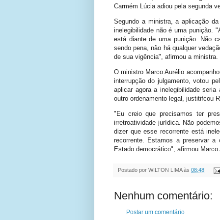
Carmém Lúcia adiou pela segunda ve
Segundo a ministra, a aplicação da
inelegibilidade não é uma punição. "A
está diante de uma punição. Não ca
sendo pena, não há qualquer vedação
de sua vigência", afirmou a ministra.
O ministro Marco Aurélio acompanhou 
interrupção do julgamento, votou pel
aplicar agora a inelegibilidade seri
outro ordenamento legal, justitifcou R
"Eu creio que precisamos ter pres
irretroatividade jurídica. Não podem
dizer que esse recorrente está inel
recorrente. Estamos a preservar a 
Estado democrático", afirmou Marco 
Postado por
WILTON LIMA
às
08:48
Nenhum comentário:
Postar um comentário