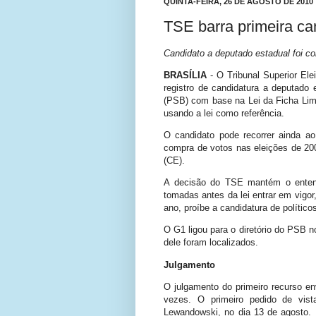
QUINTA-FEIRA, 26 DE AGOSTO DE 2010
TSE barra primeira cand
Candidato a deputado estadual foi c
BRASÍLIA
- O Tribunal Superior Elei
registro de candidatura a deputado
(PSB) com base na Lei da Ficha Lim
usando a lei como referência.
O candidato pode recorrer ainda ao
compra de votos nas eleições de 200
(CE).
A decisão do TSE mantém o entend
tomadas antes da lei entrar em vigor
ano, proíbe a candidatura de polític
O G1 ligou para o diretório do PSB 
dele foram localizados.
Julgamento
O julgamento do primeiro recurso en
vezes. O primeiro pedido de vistas
Lewandowski, no dia 13 de agosto.