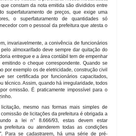
 que constam da nota emitida são divididos entre
 do superfaturamento de preços, que exige uma
ores, o superfaturamento de quantidades só
necedor com o pessoal da prefeitura que atesta o
m, invariavelmente, a conivência de funcionários
l pelo almoxarifado deve sempre dar quitação do
doria entregue e a área contábil tem de empenhar
, emitindo o cheque correspondente. Quando se
mo por exemplo os de eletricidade, construção civil
e ser certificada por funcionários capacitados,
 técnico. Assim, quando há irregularidade, todos
por omissão. É praticamente impossível para o
zinho.
licitação, mesmo nas formas mais simples de
 comissão de licitações da prefeitura é obrigada a
gundo a lei n° 8.666/93, estas devem estar
a prefeitura ou atenderem todas as condições
o”. Para se cadastrarem, há uma série de pré-