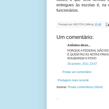
entregues às escolas é, na r
funcionários.
Postado por
WILTON LIMA
às
15:48
Um comentário:
Anônimo disse...
PORQUE A FEDERAL NÃO EN
É QUEM FAZ AS NOTAS FRIA
ROUBAREM O POVO
30 janeiro, 2011 23:07
Postar um comentário
Postagem mais recente
Assinar:
Postar comentários (Atom)