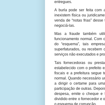
entregues.
A burla pode ser feita com
inexistem física ou juridicam
venda de “notas frias” desse
negociá-las.
Mas a fraude também utili
funcionamento normal. Com o 
do “esquema”, tais empres
superfaturados, ou recebem 
serviços não executados e pr
Tais fornecedoras ou prest
estabelecido com o prefeito 
fiscais e a prefeitura segue
normal. Quando necessário um
a dirigir o certame para um
participação de outras. Depoi
despesa, emite o cheque e 
dividido entre o fornecedor 
o esquema de corrupção.