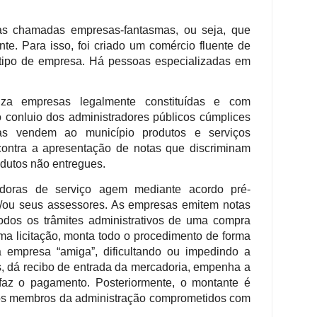
 as chamadas empresas-fantasmas, ou seja, que
ente. Para isso, foi criado um comércio fluente de
 tipo de empresa. Há pessoas especializadas em
za empresas legalmente constituídas e com
conluio dos administradores públicos cúmplices
as vendem ao município produtos e serviços
contra a apresentação de notas que discriminam
odutos não entregues.
adoras de serviço agem mediante acordo pré-
e/ou seus assessores. As empresas emitem notas
 todos os trâmites administrativos de uma compra
a licitação, monta todo o procedimento de forma
a empresa “amiga”, dificultando ou impedindo a
s, dá recibo de entrada da mercadoria, empenha a
faz o pagamento. Posteriormente, o montante é
e os membros da administração comprometidos com