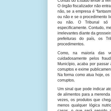
Contas do Estado tende a ver
O órgão fiscalizador não entra 
não, se a empresa é “fantasm
ou não e se o procedimento l
ou não. O Tribunal só e
especificamente. Contudo, m
irrelevantes diante da grossei
prefeituras do país, os T
procedimentos.
Como, na maioria das ve
cuidadosamente pelos fraud
Município, acaba por passar
corruptos e exime publicament
Na forma como atua hoje, os 
corruptos.
Um sinal que pode indicar at
de alimentos para a merenda 
vezes, os produtos que ch
menos qualquer lógica nutr
casos, o que será servido 