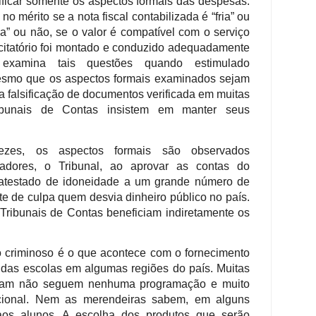
ificar somente os aspectos formais das despesas.
no mérito se a nota fiscal contabilizada é “fria” ou
a” ou não, se o valor é compatível com o serviço
icitatório foi montado e conduzido adequadamente
xamina tais questões quando estimulado
esmo que os aspectos formais examinados sejam
ra falsificação de documentos verificada em muitas
ribunais de Contas insistem em manter seus
zes, os aspectos formais são observados
adores, o Tribunal, ao aprovar as contas do
 atestado de idoneidade a um grande número de
e de culpa quem desvia dinheiro público no país.
Tribunais de Contas beneficiam indiretamente os
o criminoso é o que acontece com o fornecimento
das escolas em algumas regiões do país. Muitas
egam não seguem nenhuma programação e muito
icional. Nem as merendeiras sabem, em alguns
aos alunos. A escolha dos produtos que serão