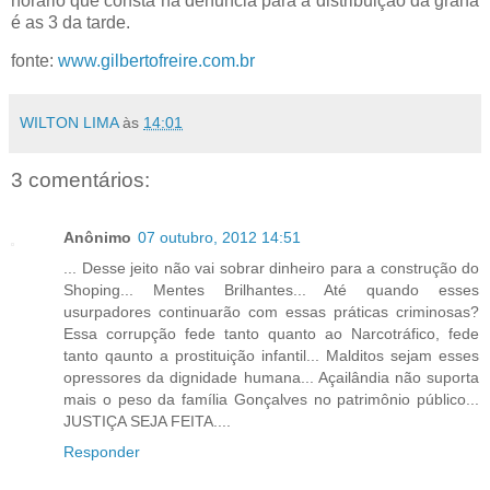
horário que consta na denuncia para a distribuição da grana
é as 3 da tarde.
fonte:
www.gilbertofreire.com.br
WILTON LIMA
às
14:01
3 comentários:
Anônimo
07 outubro, 2012 14:51
... Desse jeito não vai sobrar dinheiro para a construção do
Shoping... Mentes Brilhantes... Até quando esses
usurpadores continuarão com essas práticas criminosas?
Essa corrupção fede tanto quanto ao Narcotráfico, fede
tanto qaunto a prostituição infantil... Malditos sejam esses
opressores da dignidade humana... Açailândia não suporta
mais o peso da família Gonçalves no patrimônio público...
JUSTIÇA SEJA FEITA....
Responder