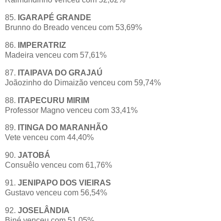
85.
IGARAPÉ GRANDE
Brunno do Breado venceu com 53,69%
86.
IMPERATRIZ
Madeira venceu com 57,61%
87.
ITAIPAVA DO GRAJAÚ
Joãozinho do Dimaizão venceu com 59,74%
88.
ITAPECURU MIRIM
Professor Magno venceu com 33,41%
89.
ITINGA DO MARANHÃO
Vete venceu com 44,40%
90.
JATOBÁ
Consuêlo venceu com 61,76%
91.
JENIPAPO DOS VIEIRAS
Gustavo venceu com 56,54%
92.
JOSELÂNDIA
Biné venceu com 51,05%