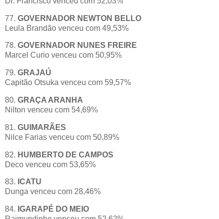
Dr. Francisco venceu com 52,03%
77.
GOVERNADOR NEWTON BELLO
Leula Brandão venceu com 49,53%
78.
GOVERNADOR NUNES FREIRE
Marcel Curio venceu com 50,95%
79.
GRAJAÚ
Capitão Otsuka venceu com 59,57%
80.
GRAÇA ARANHA
Nilton venceu com 54,69%
81.
GUIMARÃES
Nilce Farias venceu com 50,89%
82.
HUMBERTO DE CAMPOS
Deco venceu com 53,65%
83.
ICATU
Dunga venceu com 28,46%
84.
IGARAPÉ DO MEIO
Raimundinho venceu com 52,62%