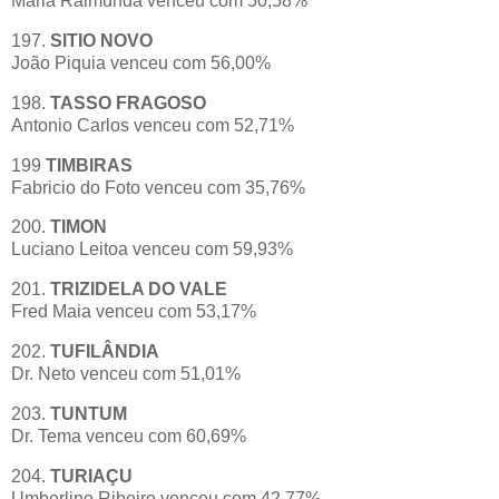
Maria Raimunda venceu com 50,58%
197.
SITIO NOVO
João Piquia venceu com 56,00%
198.
TASSO FRAGOSO
Antonio Carlos venceu com 52,71%
199
TIMBIRAS
Fabricio do Foto venceu com 35,76%
200.
TIMON
Luciano Leitoa venceu com 59,93%
201.
TRIZIDELA DO VALE
Fred Maia venceu com 53,17%
202.
TUFILÂNDIA
Dr. Neto venceu com 51,01%
203.
TUNTUM
Dr. Tema venceu com 60,69%
204.
TURIAÇU
Umberlino Ribeiro venceu com 42,77%