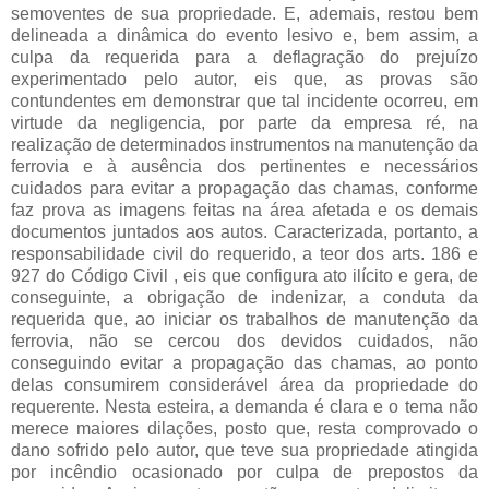
semoventes de sua propriedade. E, ademais, restou bem
delineada a dinâmica do evento lesivo e, bem assim, a
culpa da requerida para a deflagração do prejuízo
experimentado pelo autor, eis que, as provas são
contundentes em demonstrar que tal incidente ocorreu, em
virtude da negligencia, por parte da empresa ré, na
realização de determinados instrumentos na manutenção da
ferrovia e à ausência dos pertinentes e necessários
cuidados para evitar a propagação das chamas, conforme
faz prova as imagens feitas na área afetada e os demais
documentos juntados aos autos. Caracterizada, portanto, a
responsabilidade civil do requerido, a teor dos arts. 186 e
927 do Código Civil , eis que configura ato ilícito e gera, de
conseguinte, a obrigação de indenizar, a conduta da
requerida que, ao iniciar os trabalhos de manutenção da
ferrovia, não se cercou dos devidos cuidados, não
conseguindo evitar a propagação das chamas, ao ponto
delas consumirem considerável área da propriedade do
requerente. Nesta esteira, a demanda é clara e o tema não
merece maiores dilações, posto que, resta comprovado o
dano sofrido pelo autor, que teve sua propriedade atingida
por incêndio ocasionado por culpa de prepostos da