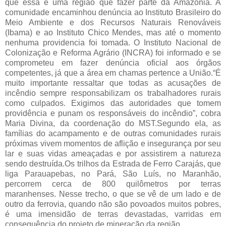
que essa é uma região que fazer parte da Amazônia. A
comunidade encaminhou denúncia ao Instituto Brasileiro do
Meio Ambiente e dos Recursos Naturais Renováveis
(Ibama) e ao Instituto Chico Mendes, mas até o momento
nenhuma providencia foi tomada. O Instituto Nacional de
Colonização e Reforma Agrário (INCRA) foi informado e se
comprometeu em fazer denúncia oficial aos órgãos
competentes, já que a área em chamas pertence a União.“É
muito importante ressaltar que todas as acusações de
incêndio sempre responsabilizam os trabalhadores rurais
como culpados. Exigimos das autoridades que tomem
providência e punam os responsáveis do incêndio”, cobra
Maria Divina, da coordenação do MST.Segundo ela, as
famílias do acampamento e de outras comunidades rurais
próximas vivem momentos de aflição e insegurança por seu
lar e suas vidas ameaçadas e por assistirem a natureza
sendo destruída.Os trilhos da Estrada de Ferro Carajás, que
liga Parauapebas, no Pará, São Luís, no Maranhão,
percorrem cerca de 800 quilômetros por terras
maranhenses. Nesse trecho, o que se vê de um lado e de
outro da ferrovia, quando não são povoados muitos pobres,
é uma imensidão de terras devastadas, varridas em
consequência do projeto de mineração da região.