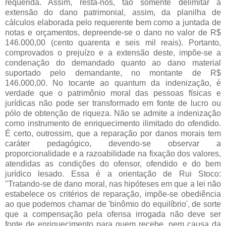
requerida. Assim, resta-nos, tão somente delimitar a
extensão do dano patrimonial, assim, da planilha de
cálculos elaborada pelo requerente bem como a juntada de
notas e orçamentos, depreende-se o dano no valor de R$
146.000,00 (cento quarenta e seis mil reais). Portanto,
comprovados o prejuízo e a extensão deste, impõe-se a
condenação do demandado quanto ao dano material
suportado pelo demandante, no montante de R$
146.000,00. No tocante ao quantum da indenização, é
verdade que o patrimônio moral das pessoas físicas e
jurídicas não pode ser transformado em fonte de lucro ou
pólo de obtenção de riqueza. Não se admite a indenização
como instrumento de enriquecimento ilimitado do ofendido.
É certo, outrossim, que a reparação por danos morais tem
caráter pedagógico, devendo-se observar a
proporcionalidade e a razoabilidade na fixação dos valores,
atendidas as condições do ofensor, ofendido e do bem
jurídico lesado. Essa é a orientação de Rui Stoco:
"Tratando-se de dano moral, nas hipóteses em que a lei não
estabelece os critérios de reparação, impõe-se obediência
ao que podemos chamar de 'binômio do equilíbrio', de sorte
que a compensação pela ofensa irrogada não deve ser
fonte de enriquecimento para quem recebe, nem causa da