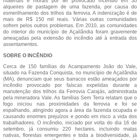
materiais e morais por ter provocado incêndio em 30
alqueires de pastagem de uma fazenda, por causa do
esmerilhamento dos trilhos da ferrovia. A indenização é de
mais de R$ 150 mil reais. Várias outras comunidades
sofrem pelos outros problemas. Em 2010, as comunidades
do interior do município de Açailândia foram gravemente
ameaçadas pela extensão do incêndio até à entrada dos
assentamentos.
SOBRE O INCÊNDIO
Cerca de 150 famílias do Acampamento João do Vale,
situado na Fazenda Conquista, no município de Açailândia
(MA), denunciam que seus barracos estão ameaçados por
incêndio provocado por faíscas expelidas durante a
manutenção dos trilhos da Ferrovia Carajás, administrada
pela mineradora Vale. As famílias Sem Terra relatam que o
fogo iniciou nas proximidades da ferrovia e foi se
espalhando, atingindo agora a área da fazenda ocupada e
causando enormes prejuízos e pondo em risco a vida dos
trabalhadores. O incêndio, iniciado por volta do dia 16 de
setembro, já consumiu 220 hectares, incluindo matas
nativas, florestas emergentes e toda a biodiversidade, já