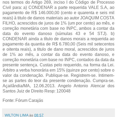
nos termos do Artigo 269, inciso I do Código de Processo
Civil para: a) CONDENAR a parte requerida VALE S.A, ao
pagamento de R$ 146.000,00 (cento e quarenta e seis mil
reais) à titulo de danos materiais ao autor JOAQUIM COSTA
FILHO, acrescidos de juros de 1% (um por cento) ao mês, e
correção monetária com base no INPC, ambos a contar da
data do evento danoso (súmulas 43 e 54 STJ). b)
CONDENAR ainda a título de danos morais a requerida ao
pagamento da quantia de R$ 6.780,00 (Seis mil setecentos
e oitenta reais), a titulo de dano moral, acrescidos de juros
de 1% ao mês, a contar da data do evento danoso, e
correção monetária com base no INPC, contados da data da
presente sentença. Custas pelo requerido, na forma da Lei.
Arbitro a verba honorária em 15% (quinze por cento) sobre o
valor da condenação. Publique-se. Registrem-se. Intimem-
se as partes do teor da presente condenação. Cumpra-se.
Açailândia/MA, 12.06.2013. Angelo Antonio Alencar dos
Santos Juiz de Direito Resp: 120048
Fonte: Fórum Carajás
WILTON LIMA
às
08:57