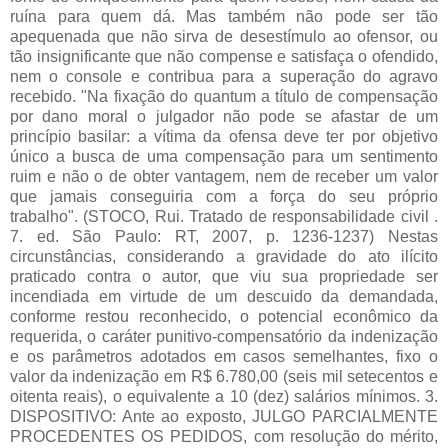
ruína para quem dá. Mas também não pode ser tão
apequenada que não sirva de desestímulo ao ofensor, ou
tão insignificante que não compense e satisfaça o ofendido,
nem o console e contribua para a superação do agravo
recebido. "Na fixação do quantum a título de compensação
por dano moral o julgador não pode se afastar de um
princípio basilar: a vítima da ofensa deve ter por objetivo
único a busca de uma compensação para um sentimento
ruim e não o de obter vantagem, nem de receber um valor
que jamais conseguiria com a força do seu próprio
trabalho". (STOCO, Rui. Tratado de responsabilidade civil .
7. ed. São Paulo: RT, 2007, p. 1236-1237) Nestas
circunstâncias, considerando a gravidade do ato ilícito
praticado contra o autor, que viu sua propriedade ser
incendiada em virtude de um descuido da demandada,
conforme restou reconhecido, o potencial econômico da
requerida, o caráter punitivo-compensatório da indenização
e os parâmetros adotados em casos semelhantes, fixo o
valor da indenização em R$ 6.780,00 (seis mil setecentos e
oitenta reais), o equivalente a 10 (dez) salários mínimos. 3.
DISPOSITIVO: Ante ao exposto, JULGO PARCIALMENTE
PROCEDENTES OS PEDIDOS, com resolução do mérito,