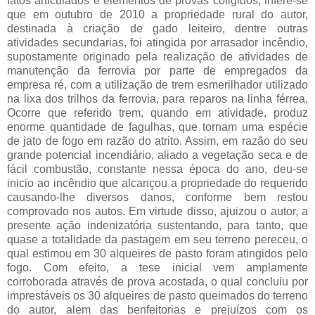
fatos articulados e elementos de provas coligidos, infere-se
que em outubro de 2010 a propriedade rural do autor,
destinada à criação de gado leiteiro, dentre outras
atividades secundarias, foi atingida por arrasador incêndio,
supostamente originado pela realização de atividades de
manutenção da ferrovia por parte de empregados da
empresa ré, com a utilização de trem esmerilhador utilizado
na lixa dos trilhos da ferrovia, para reparos na linha férrea.
Ocorre que referido trem, quando em atividade, produz
enorme quantidade de fagulhas, que tornam uma espécie
de jato de fogo em razão do atrito. Assim, em razão do seu
grande potencial incendiário, aliado a vegetação seca e de
fácil combustão, constante nessa época do ano, deu-se
inicio ao incêndio que alcançou a propriedade do requerido
causando-lhe diversos danos, conforme bem restou
comprovado nos autos. Em virtude disso, ajuizou o autor, a
presente ação indenizatória sustentando, para tanto, que
quase a totalidade da pastagem em seu terreno pereceu, o
qual estimou em 30 alqueires de pasto foram atingidos pelo
fogo. Com efeito, a tese inicial vem amplamente
corroborada através de prova acostada, o qual concluiu por
imprestáveis os 30 alqueires de pasto queimados do terreno
do autor, alem das benfeitorias e prejuízos com os