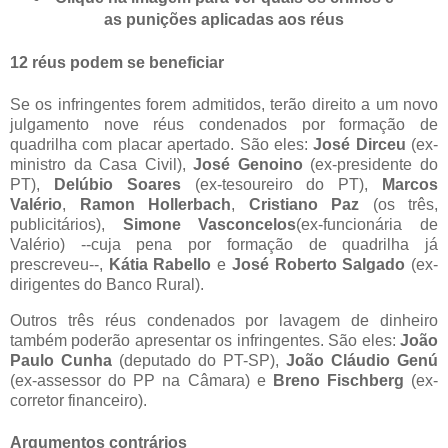
as punições aplicadas aos réus
12 réus podem se beneficiar
Se os infringentes forem admitidos, terão direito a um novo
julgamento nove réus condenados por formação de
quadrilha com placar apertado. São eles:
José Dirceu
(ex-
ministro da Casa Civil),
José Genoino
(ex-presidente do
PT),
Delúbio Soares
(ex-tesoureiro do PT),
Marcos
Valério
,
Ramon Hollerbach
,
Cristiano Paz
(os três,
publicitários),
Simone Vasconcelos
(ex-funcionária de
Valério) --cuja pena por formação de quadrilha já
prescreveu--,
Kátia Rabello
e
José Roberto Salgado
(ex-
dirigentes do Banco Rural).
Outros três réus condenados por lavagem de dinheiro
também poderão apresentar os infringentes. São eles:
João
Paulo Cunha
(deputado do PT-SP),
João Cláudio Genú
(ex-assessor do PP na Câmara) e
Breno Fischberg
(ex-
corretor financeiro).
Argumentos contrários