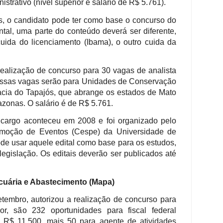
istrativo (nível superior e salário de R$ 5.761).
os, o candidato pode ter como base o concurso do
tal, uma parte do conteúdo deverá ser diferente,
ida do licenciamento (Ibama), o outro cuida da
 realização de concurso para 30 vagas de analista
. Essas vagas serão para Unidades de Conservação
cia do Tapajós, que abrange os estados de Mato
zonas. O salário é de R$ 5.761.
 cargo aconteceu em 2008 e foi organizado pelo
moção de Eventos (Cespe) da Universidade de
ode usar aquele edital como base para os estudos,
legislação. Os editais deverão ser publicados até
ecuária e Abastecimento (Mapa)
etembro, autorizou a realização de concurso para
or, são 232 oportunidades para fiscal federal
e R$ 11.500, mais 50 para agente de atividades