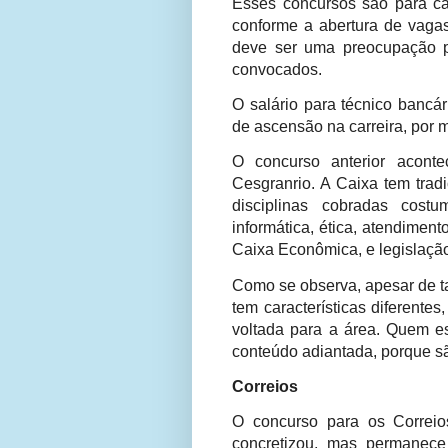
Esses concursos são para c
conforme a abertura de vagas
deve ser uma preocupação p
convocados.
O salário para técnico bancár
de ascensão na carreira, por m
O concurso anterior acont
Cesgranrio. A Caixa tem trad
disciplinas cobradas costu
informática, ética, atendiment
Caixa Econômica, e legislação
Como se observa, apesar de t
tem características diferente
voltada para a área. Quem e
conteúdo adiantada, porque s
Correios
O concurso para os Correi
concretizou, mas permanece