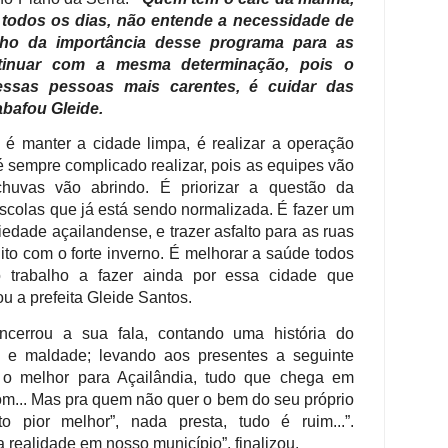
 todos os dias, não entende a necessidade de
ho da importância desse programa para as
inuar com a mesma determinação, pois o
essas pessoas mais carentes, é cuidar das
abafou Gleide.
é manter a cidade limpa, é realizar a operação
é sempre complicado realizar, pois as equipes vão
huvas vão abrindo. É priorizar a questão da
scolas que já está sendo normalizada. É fazer um
edade açailandense, e trazer asfalto para as ruas
to com o forte inverno. É melhorar a saúde todos
o trabalho a fazer ainda por essa cidade que
ou a prefeita Gleide Santos.
encerrou a sua fala, contando uma história do
e e maldade; levando aos presentes a seguinte
r o melhor para Açailândia, tudo que chega em
om... Mas pra quem não quer o bem do seu próprio
o pior melhor”, nada presta, tudo é ruim...”.
 realidade em nosso município”, finalizou.