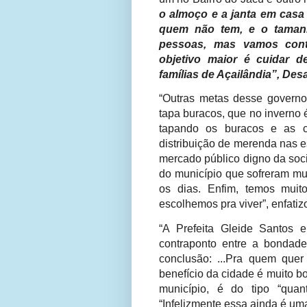
o almoço e a janta em casa
quem não tem, e o taman
pessoas, mas vamos cont
objetivo maior é cuidar d
famílias de Açailândia”, Des
“Outras metas desse governo 
tapa buracos, que no inverno 
tapando os buracos e as c
distribuição de merenda nas e
mercado público digno da soci
do município que sofreram mui
os dias. Enfim, temos muit
escolhemos pra viver”, enfatiz
“A Prefeita Gleide Santos 
contraponto entre a bondad
conclusão: ...Pra quem que
benefício da cidade é muito b
município, é do tipo “quant
“Infelizmente essa ainda é uma