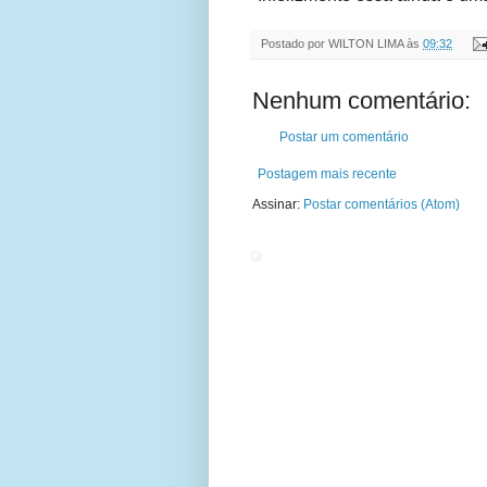
Postado por
WILTON LIMA
às
09:32
Nenhum comentário:
Postar um comentário
Postagem mais recente
Assinar:
Postar comentários (Atom)