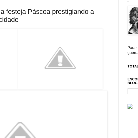
.
ia festeja Páscoa prestigiando a
cidade
Para c
guerra
TOTAL
ENCO
BLOG