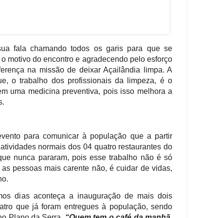
 sua fala chamando todos os garis para que se
 o motivo do encontro e agradecendo pelo esforço
erença na missão de deixar Açailândia limpa. A
ue, o trabalho dos profissionais da limpeza, é o
m uma medicina preventiva, pois isso melhora a
s.
evento para comunicar à população que a partir
atividades normais dos 04 quatro restaurantes do
que nunca pararam, pois esse trabalho não é só
as pessoas mais carente não, é cuidar de vidas,
no.
mos dias aconteça a inauguração de mais dois
uatro que já foram entregues à população, sendo
no Plano da Serra.
“Quem tem o café da manhã,