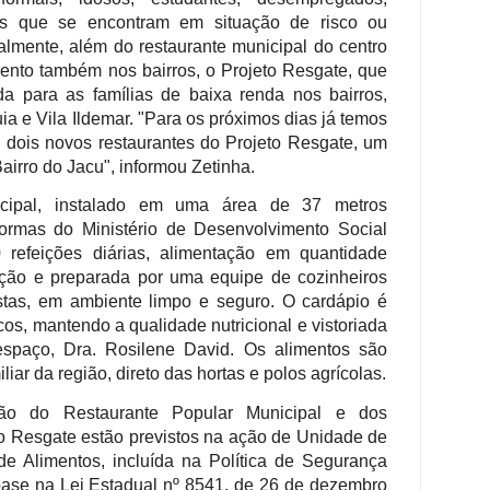
s que se encontram em situação de risco ou
ualmente, além do restaurante municipal do centro
ento também nos bairros, o Projeto Resgate, que
da para as famílias de baixa renda nos bairros,
a e Vila Ildemar. "Para os próximos dias já temos
e dois novos restaurantes do Projeto Resgate, um
airro do Jacu", informou Zetinha.
icipal, instalado em uma área de 37 metros
rmas do Ministério de Desenvolvimento Social
refeições diárias, alimentação em quantidade
ição e preparada por uma equipe de cozinheiros
stas, em ambiente limpo e seguro. O cardápio é
cos, mantendo a qualidade nutricional e vistoriada
 espaço, Dra. Rosilene David. Os alimentos são
iar da região, direto das hortas e polos agrícolas.
ão do Restaurante Popular Municipal e dos
to Resgate estão previstos na ação de Unidade de
de Alimentos, incluída na Política de Segurança
 base na Lei Estadual nº 8541, de 26 de dezembro