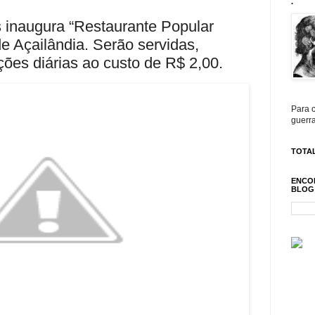
.
s inaugura “Restaurante Popular
e Açailândia. Serão servidas,
ições diárias ao custo de R$ 2,00.
Para c
guerra
TOTAL
ENCO
BLOG