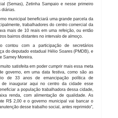
cial (Semas), Zetinha Sampaio e nesse primeiro
 diárias.
rno municipal beneficiará uma grande parcela da
cipalmente, trabalhadores do centro comercial da
va mais de 10 reais em uma refeição, ou então
tros bairros distantes no intervalo de almoço.
o contou com a participação de secretários
ença do deputado estadual Hélio Soares (PMDB), e
e Sarney Moreira.
u muito satisfeita em poder cumprir mais essa meta
de governo, em uma data festiva, como são as
rio de 33 anos de emancipação política de
es de inaugurar aqui no centro da cidade esse
beneficiar a população trabalhadora dessa cidade,
baixa renda, com alimentação de qualidade. As
te R$ 2,00 e o governo municipal vai bancar o
anutenção desse trabalho social, antes reprimido”,