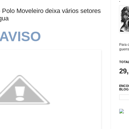
.
Polo Moveleiro deixa vários setores
gua
AVISO
Para c
guerra
TOTAL
29
ENCO
BLOG