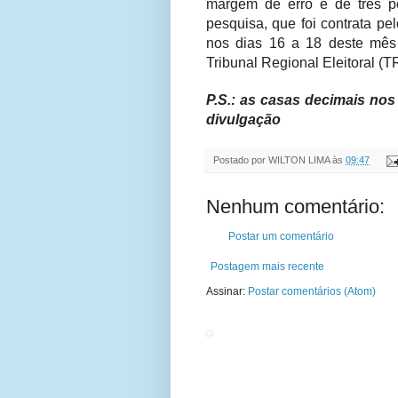
margem de erro é de três p
pesquisa, que foi contrata p
nos dias 16 a 18 deste mês
Tribunal Regional Eleitoral (T
P.S.: as casas decimais nos
divulgação
Postado por
WILTON LIMA
às
09:47
Nenhum comentário:
Postar um comentário
Postagem mais recente
Assinar:
Postar comentários (Atom)