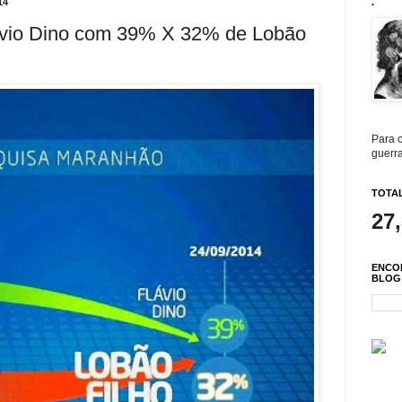
14
.
ávio Dino com 39% X 32% de Lobão
Para c
guerra
TOTAL
27
ENCO
BLOG