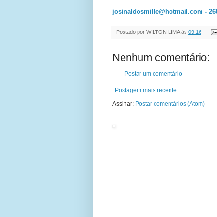
josinaldosmille@hotmail.com
- 26
Postado por
WILTON LIMA
às
09:16
Nenhum comentário:
Postar um comentário
Postagem mais recente
Assinar:
Postar comentários (Atom)