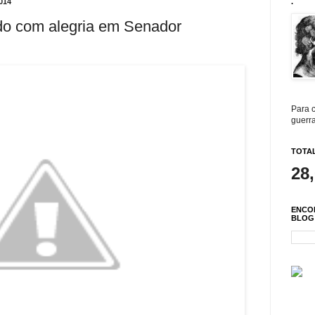
014
.
ido com alegria em Senador
Para c
guerra
TOTAL
28
ENCO
BLOG