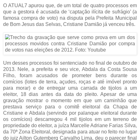
O ATUAL7 apurou que, de um total de quatro processos em
que a gestora é acusada de ‘captação ilícita de sufrágio’ (a
famosa compra de voto) na disputa pela Prefeita Municipal
de Bom Jesus das Selvas, Cristiane Damião já venceu três.
Um desses processos foi sentenciado no final de outubro de
2013. Nele, a prefeita e seu vice, Abdala da Costa Sousa
Filho, foram acusados de prometer bens durante os
comícios (lotes de terra, açudes, roças e até imóvel pronto
para morar) e de entregar uma carrada de tijolos a um
eleitor, 18 dias antes da data do pleito. Apesar de uma
gravação mostrar o momento em que um caminhão que
prestava serviço para o comitê eleitoral da Chapa de
Cristiane e Abdala (servindo por palanque eleitoral durante
os comícios) descarregou 4 mil tijolos em um terreno de
propriedade do eleitor, a juíza Marcelle Adriane Farias Silva,
da 70ª Zona Eleitoral, designada para atuar no feito no lugar
do juiz Ailton Gutemberg Carvalho Lima, deu o parecer final