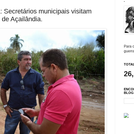
.
 Secretários municipais visitam
 de Açailândia.
Para c
guerra
TOTAL
26
ENCO
BLOG