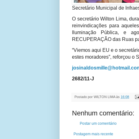
Secretário Municipal de Infrae
O secretário Wilton Lima, dur
reinvindicações para aquele
Iluminação Pública, e ag
RECUPERAÇÃO das Ruas para t
“Viemos aqui EU e o secretár
estes moradores”, reforçou o
josinaldosmille@hotmail.co
2682/11-J
Postado por
WILTON LIMA
às
16:08
Nenhum comentário:
Postar um comentário
Postagem mais recente