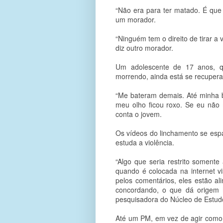
“Não era para ter matado. É que 
um morador.
“Ninguém tem o direito de tirar 
diz outro morador.
Um adolescente de 17 anos, q
morrendo, ainda está se recuper
“Me bateram demais. Até minha 
meu olho ficou roxo. Se eu não 
conta o jovem.
Os vídeos do linchamento se esp
estuda a violência.
“Algo que seria restrito soment
quando é colocada na internet v
pelos comentários, eles estão al
concordando, o que dá origem h
pesquisadora do Núcleo de Estudo
Até um PM, em vez de agir como p