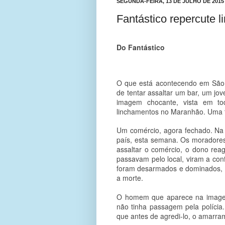
SEGUNDA-FEIRA, 13 DE JULHO DE 2015
Fantástico repercute 
Do Fantástico
O que está acontecendo em São 
de tentar assaltar um bar, um jo
imagem chocante, vista em to
linchamentos no Maranhão. Uma t
Um comércio, agora fechado. Na 
país, esta semana. Os moradore
assaltar o comércio, o dono rea
passavam pelo local, viram a con
foram desarmados e dominados, 
a morte.
O homem que aparece na imagem 
não tinha passagem pela polícia.
que antes de agredi-lo, o amarra