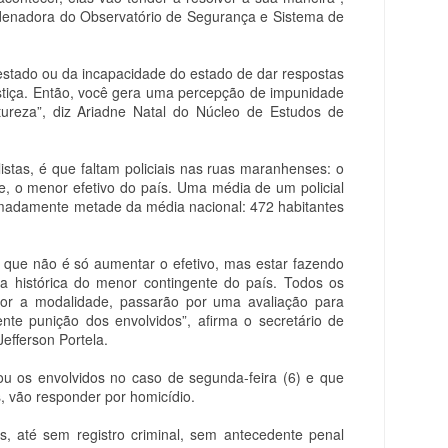
oordenadora do Observatório de Segurança e Sistema de
stado ou da incapacidade do estado de dar respostas
stiça. Então, você gera uma percepção de impunidade
tureza”, diz Ariadne Natal do Núcleo de Estudos de
istas, é que faltam policiais nas ruas maranhenses: o
, o menor efetivo do país. Uma média de um policial
imadamente metade da média nacional: 472 habitantes
que não é só aumentar o efetivo, mas estar fazendo
lha histórica do menor contingente do país. Todos os
 for a modalidade, passarão por uma avaliação para
te punição dos envolvidos”, afirma o secretário de
efferson Portela.
ficou os envolvidos no caso de segunda-feira (6) e que
, vão responder por homicídio.
s, até sem registro criminal, sem antecedente penal