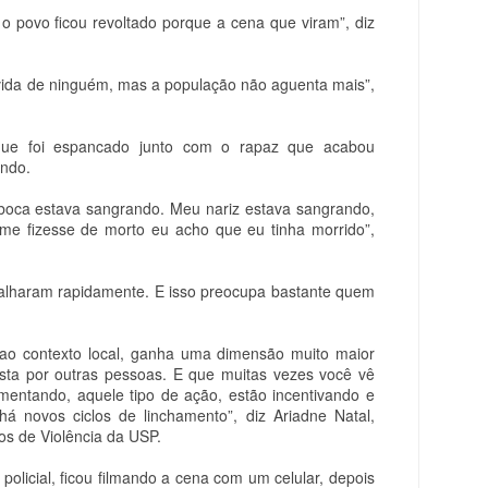
o povo ficou revoltado porque a cena que viram”, diz
a vida de ninguém, mas a população não aguenta mais”,
ue foi espancado junto com o rapaz que acabou
ando.
boca estava sangrando. Meu nariz estava sangrando,
me fizesse de morto eu acho que eu tinha morrido”,
alharam rapidamente. E isso preocupa bastante quem
e ao contexto local, ganha uma dimensão muito maior
ista por outras pessoas. E que muitas vezes você vê
imentando, aquele tipo de ação, estão incentivando e
á novos ciclos de linchamento”, diz Ariadne Natal,
s de Violência da USP.
olicial, ficou filmando a cena com um celular, depois