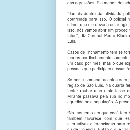
das agressões. E o menor, deitado
“Jamais dentro da atividade po
doutrinada para isso. O policial
crime, que ele deveria estar agi
isso, nós vamos abrir um procedi
fatos”, diz Coronel Pedro Ribei
Luís.
Casos de linchamento tem se to
mortes por linchamento somente
um caso por mês, mas o que exp
pessoas que participam dessas “
Só nesta semana, aconteceram p
região de São Luís. Na quarta-fe
tentar roubar uma moto fosse e
Mirante passava pela rua no mo
agredido pela população. A prese
“No momento em que você tem ba
também favorece com que es
alternativas diferenciadas para r
ou de violência. Então o que vai 