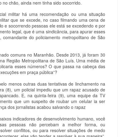
 no chão, ainda nem tinha sido socorrido.
licial militar há uma recomendação ou uma situação
 militar que se excede, no caso filmando uma cena de
ndo e socorrendo pessoas ele está se excedendo e por
mento legal, que é uma sindicância, para apurar esses
ro, comandante do policiamento metropolitano de São
rnado comuns no Maranhão. Desde 2013, já foram 30
 na Região Metropolitana de São Luís. Uma média de
licaria esses números? O que passa na cabeça das
execuções em praça pública”?
elo menos outras duas tentativas de linchamento na
ira (8), um policial impediu que um rapaz acusado de
spancado. E, na quinta-feira (9), uma equipe da TV
mento que um suspeito de roubar um celular ia ser
nça dos jornalistas acabou salvando o rapaz
ixos indicadores de desenvolvimento humano, você
sas pessoas não percebam a melhor forma, ou
esolver conflitos, ou para resolver situações de medo
acontecer, elas vão tender a resolver à sua maneira”,