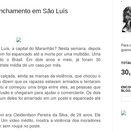
.
linchamento em São Luís
Para c
Luís, a capital do Maranhão? Nesta semana, depois
guerra
vem foi espancado até a morte por uma multidão. Uma
do o Brasil. Em dois anos e meio, já foram 30
TOTAL
riste média de um caso por mês.
30
calçada, ainda as marcas da violência, que chocou o
s dizem que os rapazes estavam armados e tentaram
giu e começou uma briga entre eles, as pessoas que
ENCO
BLOG
fusão e chegaram para ajudar o comerciante. Os dois
um deles foi amarrado em um poste e espancado até
era Cleidenilson Pereira da Silva, de 29 anos. Ele
 Um vídeo inédito, mostra a violência dos moradores
m sem roupa no poste.