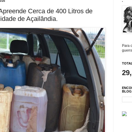
016
.
il Apreende Cerca de 400 Litros de
cidade de Açailândia.
Para c
guerra
TOTAL
29
ENCO
BLOG