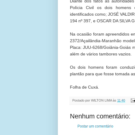
Diante dos fatos as autoridades
Polícia Civil os dois homens 
identificados como; JOSÉ VALDI
194 nº 397, e OSCAR DA SILVA 
Na ocasião foram apreendidos 
2372/Açailândia-Maranhão mode
Placa: JUU-6268/Goiânia-Goiás mo
além de vários tambores vazios.
Os dois homens foram conduzi
plantão para que fosse tomada as
Folha de Cuxá.
Postado por
WILTON LIMA
às
11:40
Nenhum comentário:
Postar um comentário