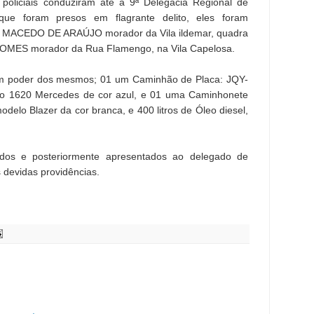
 policiais conduziram até a 9ª Delegacia Regional de
que foram presos em flagrante delito, eles foram
R MACEDO DE ARAÚJO morador da Vila ildemar, quadra
GOMES morador da Rua Flamengo, na Vila Capelosa.
em poder dos mesmos; 01 um Caminhão de Placa: JQY-
lo 1620 Mercedes de cor azul, e 01 uma Caminhonete
delo Blazer da cor branca, e 400 litros de Óleo diesel,
dos e posteriormente apresentados ao delegado de
 devidas providências.