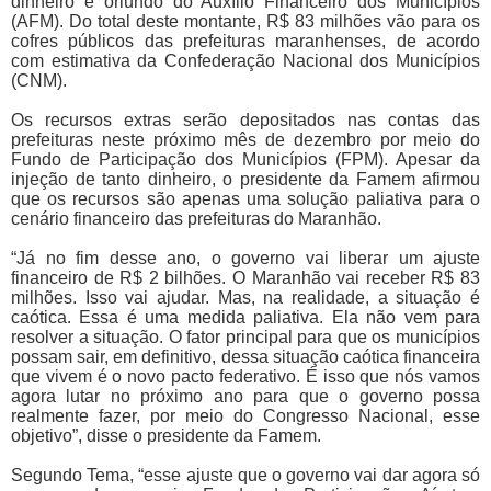
dinheiro é oriundo do Auxílio Financeiro dos Municípios
(AFM). Do total deste montante, R$ 83 milhões vão para os
cofres públicos das prefeituras maranhenses, de acordo
com estimativa da Confederação Nacional dos Municípios
(CNM).
Os recursos extras serão depositados nas contas das
prefeituras neste próximo mês de dezembro por meio do
Fundo de Participação dos Municípios (FPM). Apesar da
injeção de tanto dinheiro, o presidente da Famem afirmou
que os recursos são apenas uma solução paliativa para o
cenário financeiro das prefeituras do Maranhão.
“Já no fim desse ano, o governo vai liberar um ajuste
financeiro de R$ 2 bilhões. O Maranhão vai receber R$ 83
milhões. Isso vai ajudar. Mas, na realidade, a situação é
caótica. Essa é uma medida paliativa. Ela não vem para
resolver a situação. O fator principal para que os municípios
possam sair, em definitivo, dessa situação caótica financeira
que vivem é o novo pacto federativo. É isso que nós vamos
agora lutar no próximo ano para que o governo possa
realmente fazer, por meio do Congresso Nacional, esse
objetivo”, disse o presidente da Famem.
Segundo Tema, “esse ajuste que o governo vai dar agora só