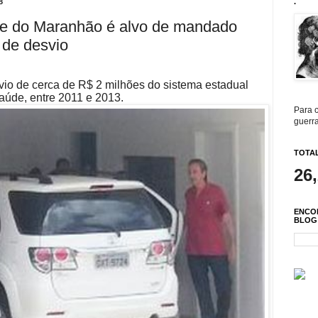
8
.
de do Maranhão é alvo de mandado
 de desvio
vio de cerca de R$ 2 milhões do sistema estadual
aúde, entre 2011 e 2013.
Para c
guerra
TOTAL
26
ENCO
BLOG