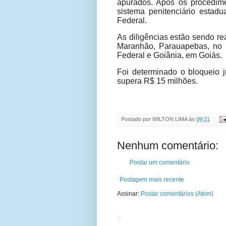
apurados. Após os procedim
sistema penitenciário estad
Federal.
As diligências estão sendo re
Maranhão, Parauapebas, no Pa
Federal e Goiânia, em Goiás.
Foi determinado o bloqueio j
supera R$ 15 milhões.
Postado por
WILTON LIMA
às
09:21
Nenhum comentário:
Postar um comentário
Postagem mais recente
Assinar:
Postar comentários (Atom)