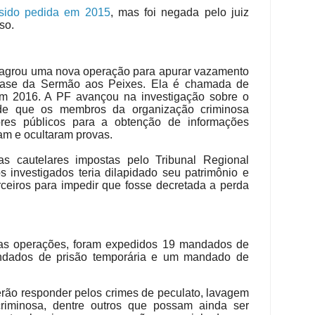
 sido pedida em 2015
, mas foi negada pelo juiz
so.
lagrou uma nova operação para apurar vazamento
 fase da Sermão aos Peixes. Ela é chamada de
 em 2016. A PF avançou na investigação sobre o
de que os membros da organização criminosa
ores públicos para a obtenção de informações
ram e ocultaram provas.
as cautelares impostas pelo Tribunal Regional
 investigados teria dilapidado seu patrimônio e
rceiros para impedir que fosse decretada a perda
uas operações, foram expedidos 19 mandados de
ndados de prisão temporária e um mandado de
rão responder pelos crimes de peculato, lavagem
criminosa, dentre outros que possam ainda ser