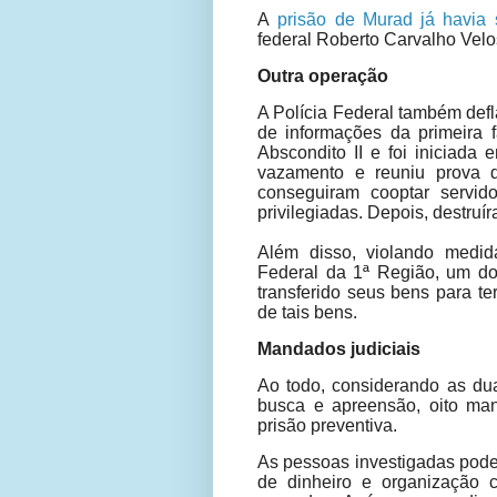
A
prisão de Murad já havia
federal Roberto Carvalho Velo
Outra operação
A Polícia Federal também def
de informações da primeira
Abscondito II e foi iniciada
vazamento e reuniu prova 
conseguiram cooptar servid
privilegiadas. Depois, destruí
Além disso, violando medid
Federal da 1ª Região, um dos
transferido seus bens para te
de tais bens.
Mandados judiciais
Ao todo, considerando as d
busca e apreensão, oito ma
prisão preventiva.
As pessoas investigadas pode
de dinheiro e organização 