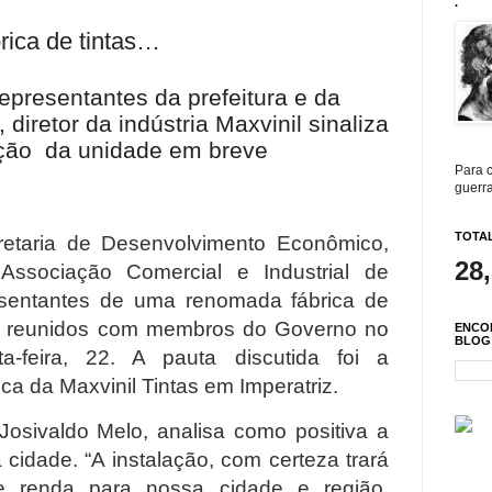
.
rica de tintas…
presentantes da prefeitura e da
diretor da indústria Maxvinil sinaliza
ação da unidade em breve
Para c
guerra
TOTAL
retaria de Desenvolvimento Econômico,
28
 Associação Comercial e Industrial de
resentantes de uma renomada fábrica de
ram reunidos com membros do Governo no
ENCO
BLOG
a-feira, 22. A pauta discutida foi a
ca da Maxvinil Tintas em Imperatriz.
Josivaldo Melo, analisa como positiva a
 cidade. “A instalação, com certeza trará
 renda para nossa cidade e região.