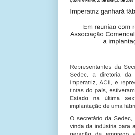
QUARTA-FEIRA, 27 DE MARÇO DE 2019
Imperatriz ganhará fáb
Em reunião com re
Associação Comerical, 
a implant
Representantes da Sec
Sedec, a diretoria da
Imperatriz, ACII, e rep
tintas do país, estive
Estado na última sext
implantação de uma fábri
O secretário da Sedec, 
vinda da indústria para a
geração de emprego e