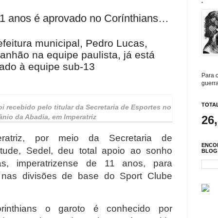
.
 11 anos é aprovado no Corínthians…
feitura municipal, Pedro Lucas,
nhão na equipe paulista, já está
rado à equipe sub-13
Para c
guerra
TOTAL
oi recebido pelo titular da Secretaria de Esportes no
fânio da Abadia, em Imperatriz
26
ratriz, por meio da Secretaria de
ENCO
tude, Sedel, deu total apoio ao sonho
BLOG
s, imperatrizense de 11 anos, para
r nas divisões de base do Sport Clube
inthians o garoto é conhecido por