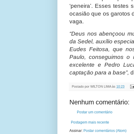
‘peneira’. Esses testes
ocasião que os garotos
vaga.
“Deus nos abençoou mui
da Sedel, auxílio especia
Eudes Feitosa, que no
Paulo, conseguimos o no
excelente e Pedro Luc
captação para a base”,
d
Postado por
WILTON LIMA
às
10:23
Nenhum comentário:
Postar um comentário
Postagem mais recente
Assinar:
Postar comentários (Atom)