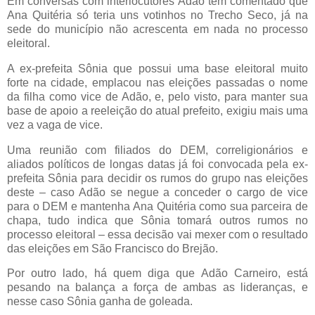
Em conversas com interlocutores Adão tem comentado que
Ana Quitéria só teria uns votinhos no Trecho Seco, já na
sede do município não acrescenta em nada no processo
eleitoral.
A ex-prefeita Sônia que possui uma base eleitoral muito
forte na cidade, emplacou nas eleições passadas o nome
da filha como vice de Adão, e, pelo visto, para manter sua
base de apoio a reeleição do atual prefeito, exigiu mais uma
vez a vaga de vice.
Uma reunião com filiados do DEM, correligionários e
aliados políticos de longas datas já foi convocada pela ex-
prefeita Sônia para decidir os rumos do grupo nas eleições
deste – caso Adão se negue a conceder o cargo de vice
para o DEM e mantenha Ana Quitéria como sua parceira de
chapa, tudo indica que Sônia tomará outros rumos no
processo eleitoral – essa decisão vai mexer com o resultado
das eleições em São Francisco do Brejão.
Por outro lado, há quem diga que Adão Carneiro, está
pesando na balança a força de ambas as lideranças, e
nesse caso Sônia ganha de goleada.