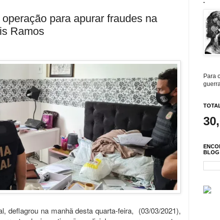
.
a operação para apurar fraudes na
sis Ramos
Para c
guerra
TOTAL
30
ENCO
BLOG
l, deflagrou na manhã desta quarta-feira, (03/03/2021),