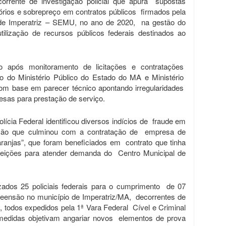
rente de investigação policial que apura supostas
tórios e sobrepreço em contratos públicos firmados pela
 de Imperatriz – SEMU, no ano de 2020, na gestão do
ilização de recursos públicos federais destinados ao
io após monitoramento de licitações e contratações
to do Ministério Público do Estado do MA e Ministério
com base em parecer técnico apontando irregularidades
sas para prestação de serviço.
lícia Federal identificou diversos indícios de fraude em
tação que culminou com a contratação de empresa de
laranjas”, que foram beneficiados em contrato que tinha
efeições para atender demanda do Centro Municipal de
zados 25 policiais federais para o cumprimento de 07
eensão no município de Imperatriz/MA, decorrentes de
, todos expedidos pela 1ª Vara Federal Cível e Criminal
medidas objetivam angariar novos elementos de prova