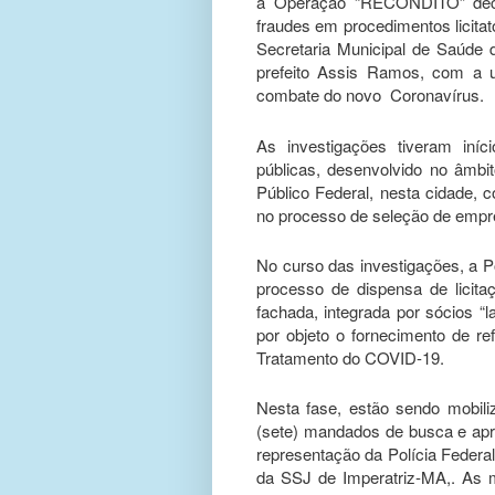
a Operação “RECÔNDITO” decor
fraudes em procedimentos licita
Secretaria Municipal de Saúde
prefeito Assis Ramos, com a ut
combate do novo Coronavírus.
As investigações tiveram iníc
públicas, desenvolvido no âmbi
Público Federal, nesta cidade, 
no processo de seleção de empre
No curso das investigações, a Po
processo de dispensa de lici
fachada, integrada por sócios “
por objeto o fornecimento de r
Tratamento do COVID-19.
Nesta fase, estão sendo mobili
(sete) mandados de busca e apr
representação da Polícia Federal
da SSJ de Imperatriz-MA,. As 